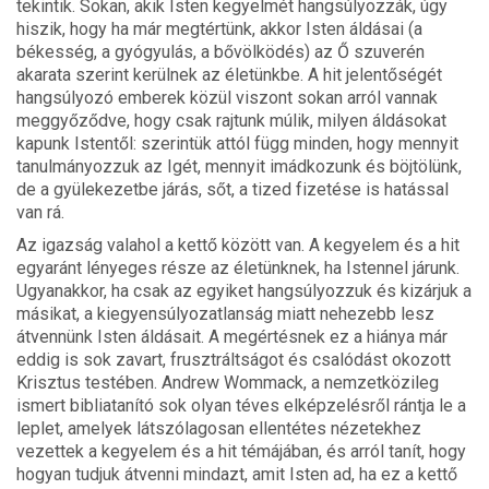
tekintik. Sokan, akik Isten kegyelmét hangsúlyozzák, úgy
hiszik, hogy ha már megtértünk, akkor Isten áldásai (a
békesség, a gyógyulás, a bővölködés) az Ő szuverén
akarata szerint kerülnek az életünkbe. A hit jelentőségét
hangsúlyozó emberek közül viszont sokan arról vannak
meggyőződve, hogy csak rajtunk múlik, milyen áldásokat
kapunk Istentől: szerintük attól függ minden, hogy mennyit
tanulmányozzuk az Igét, mennyit imádkozunk
és böjtölünk,
de a gyülekezetbe járás, sőt, a tized fizetése is hatással
van rá.
Az igazság valahol a kettő között van. A kegyelem és a hit
egyaránt lényeges része az életünknek, ha Istennel járunk.
Ugyanakkor, ha csak az egyiket hangsúlyozzuk és kizárjuk a
másikat, a kiegyensúlyozatlanság miatt nehezebb lesz
átvennünk Isten áldásait. A megértésnek ez a hiánya már
eddig is sok zavart, frusztráltságot és csalódást okozott
Krisztus testében. Andrew Wommack, a nemzetközileg
ismert bibliatanító sok olyan téves elképzelésről rántja le a
leplet, amelyek látszólagosan ellentétes nézetekhez
vezettek a kegyelem és a hit témájában, és arról tanít, hogy
hogyan tudjuk átvenni mindazt, amit Isten ad, ha ez a kettő