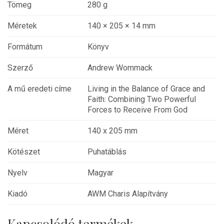
Tömeg
280 g
Méretek
140 × 205 × 14 mm
Formátum
Könyv
Szerző
Andrew Wommack
A mű eredeti címe
Living in the Balance of Grace and
Faith: Combining Two Powerful
Forces to Receive From God
Méret
140 x 205 mm
Kötészet
Puhatáblás
Nyelv
Magyar
Kiadó
AWM Charis Alapítvány
Kapcsolódó termékek