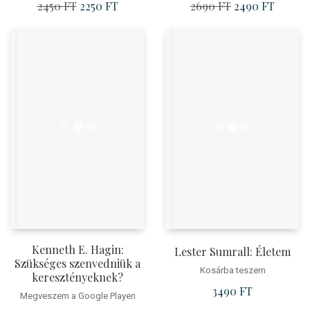
2450
FT
Original
2250
FT
Current
2690
FT
Original
2490
FT
Current
price
price
price
price
was:
is:
was:
is:
2450 Ft.
2250 Ft.
2690 Ft.
2490 Ft
Kenneth E. Hagin:
Lester Sumrall: Életem
Szükséges szenvedniük a
Kosárba teszem
keresztényeknek?
3490
FT
Megveszem a Google Playen