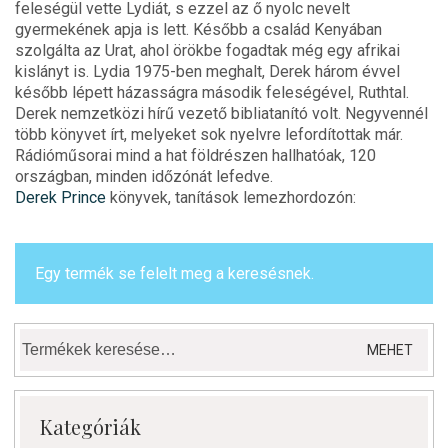
feleségül vette Lydiát, s ezzel az ő nyolc nevelt
gyermekének apja is lett. Később a család Kenyában
szolgálta az Urat, ahol örökbe fogadtak még egy afrikai
kislányt is. Lydia 1975-ben meghalt, Derek három évvel
később lépett házasságra második feleségével, Ruthtal.
Derek nemzetközi hírű vezető bibliatanító volt. Negyvennél
több könyvet írt, melyeket sok nyelvre lefordítottak már.
Rádióműsorai mind a hat földrészen hallhatóak, 120
országban, minden időzónát lefedve.
Derek Prince
könyvek, tanítások lemezhordozón:
Egy termék se felelt meg a keresésnek.
Keresés
MEHET
a
következőre:
Kategóriák