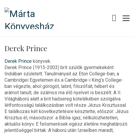
Derek Prince
Derek Prince
könyvek.
Derek Prince (1915-2003) brit szülők gyermekeként
Indiában született. Tanulmányait az Eton College-ban, a
Cambridgei Egyetemen és a Cambridge-i King’s College-
ban végezte, ahol görögöt, latint, filozófiát, hébert és
arámot tanult, de számos ma élő nyelvet is beszélt. A II.
Világháború alatt a brit hadsereg kötelékében szolgálva
létfontosságú találkozásban volt része Jézus Krisztussal.
E találkozás két következtetésre késztette; először: Jézus
Krisztus él, másodszor: a Biblia igaz, nélkülözhetetlen,
aktuális könyv. E felismerések egész életére meghatározó
jelentőséggel bírtak. A háború után Izraelben maradt,