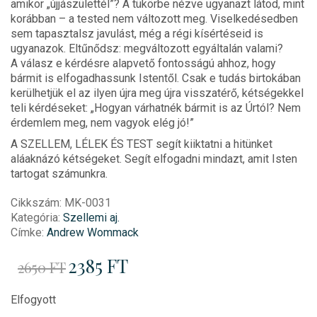
amikor „újjászülettél”? A tükörbe nézve ugyanazt látod, mint
korábban – a tested nem változott meg. Viselkedésedben
sem tapasztalsz javulást, még a régi kísértéseid is
ugyanazok. Eltűnődsz: megváltozott egyáltalán valami?
A válasz e kérdésre alapvető fontosságú ahhoz, hogy
bármit is elfogadhassunk Istentől. Csak e tudás birtokában
kerülhetjük el az ilyen újra meg újra visszatérő, kétségekkel
teli kérdéseket: „Hogyan várhatnék bármit is az Úrtól? Nem
érdemlem meg, nem vagyok elég jó!”
A SZELLEM, LÉLEK ÉS TEST segít kiiktatni a hitünket
aláaknázó kétségeket. Segít elfogadni mindazt, amit Isten
tartogat számunkra.
Cikkszám:
MK-0031
Kategória:
Szellemi aj.
Címke:
Andrew Wommack
Original
2385
FT
Current
2650
FT
price
price
was:
is:
2650 Ft.
2385 Ft.
Elfogyott