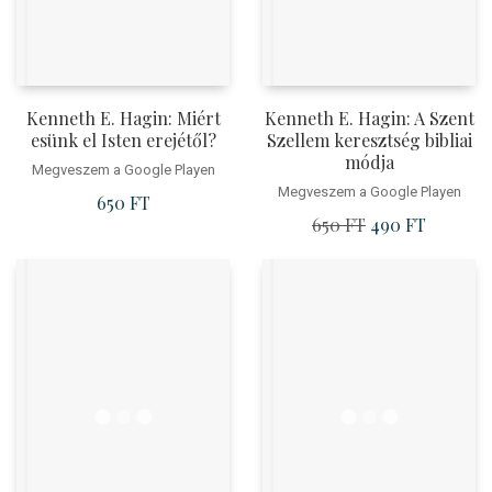
Kenneth E. Hagin: Miért
Kenneth E. Hagin: A Szent
esünk el Isten erejétől?
Szellem keresztség bibliai
módja
Megveszem a Google Playen
Megveszem a Google Playen
650
FT
650
FT
Original
490
FT
Current
price
price
was:
is:
650 Ft.
490 Ft.