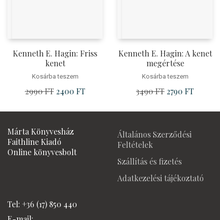
Kenneth E. Hagin: Friss
Kenneth E. Hagin: A kenet
kenet
megértése
Kosárba teszem
Kosárba teszem
2990
FT
Original
2400
FT
Current
3490
FT
Original
2790
FT
Current
price
price
price
price
was:
is:
was:
is:
2990 Ft.
2400 Ft.
3490 Ft.
2790 Ft
Márta Könyvesház
Általános Szerződési
Faithline Kiadó
Feltételek
Online könyvesbolt
Szállítás és fizetés
Adatkezelési tájékoztató
Tel: +36 (17) 850 440
E-mail: