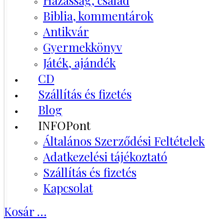
Házasság, család
Biblia, kommentárok
Antikvár
Gyermekkönyv
Játék, ajándék
CD
Szállítás és fizetés
Blog
INFOPont
Általános Szerződési Feltételek
Adatkezelési tájékoztató
Szállítás és fizetés
Kapcsolat
Kosár
…