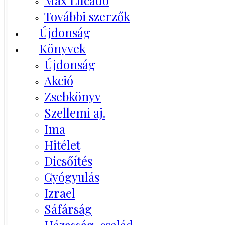
Max Lucado
További szerzők
Újdonság
Könyvek
Újdonság
Akció
Zsebkönyv
Szellemi aj.
Ima
Hitélet
Dicsőítés
Gyógyulás
Izrael
Sáfárság