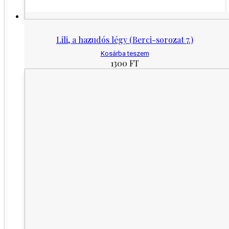
Lili, a hazudós légy (Berci-sorozat 7.)
Kosárba teszem
1300
FT