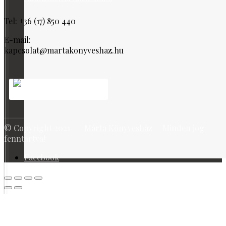
Tel: +36 (17) 850 440
E-mail:
kapcsolat@martakonyveshaz.hu
© Copyright 2021 ·
Márta Könyvesház
· Minden jog
fenntartva!
Facebook