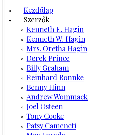
Kezdőlap
Szerzők
Kenneth E. Hagin
Kenneth W. Hagin
Mrs. Oretha Hagin
Derek Prince
Billy Graham
Reinhard Bonnke
Benny Hinn
Andrew Wommack
Joel Osteen
Tony Cooke
Patsy Cameneti