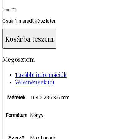
1300
FT
Csak 1 maradt készleten
Berci
Kosárba teszem
imádkozik
(Berci-
sorozat
2.)
Megosztom
mennyiség
További információk
Vélemények (0)
Méretek
164 × 236 × 6 mm
Formátum
Könyv
Szerző
Max Lucado