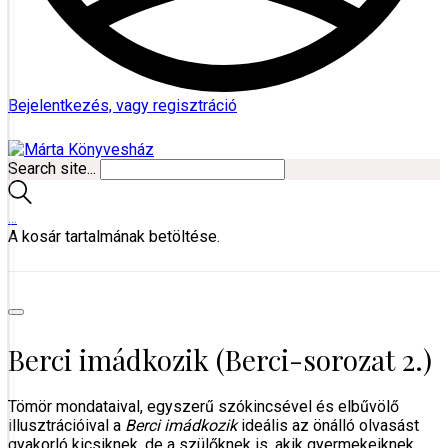
Bejelentkezés, vagy regisztráció
Search site...
…
A kosár tartalmának betöltése.
Berci imádkozik (Berci-sorozat 2.)
Tömör mondataival, egyszerű szókincsével és elbűvölő
illusztrációival a
Berci imádkozik
ideális az önálló olvasást
gyakorló kicsiknek, de a szülőknek is, akik gyermekeiknek