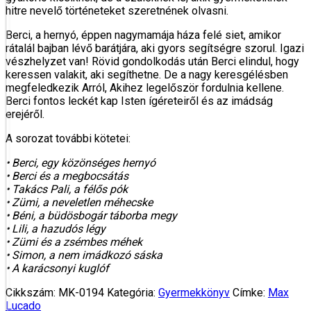
hitre nevelő történeteket szeretnének olvasni.
Berci, a hernyó, éppen nagymamája háza felé siet, amikor
rátalál bajban lévő barátjára, aki gyors segítségre szorul. Igazi
vészhelyzet van! Rövid gondolkodás után Berci elindul, hogy
keressen valakit, aki segíthetne. De a nagy keresgélésben
megfeledkezik Arról, Akihez legelőször fordulnia kellene.
Berci fontos leckét kap Isten ígéreteiről és az imádság
erejéről.
A sorozat további kötetei:
• Berci, egy közönséges hernyó
• Berci és a megbocsátás
• Takács Pali, a félős pók
• Zümi, a neveletlen méhecske
• Béni, a büdösbogár táborba megy
• Lili, a hazudós légy
• Zümi és a zsémbes méhek
• Simon, a nem imádkozó sáska
• A karácsonyi kuglóf
Cikkszám:
MK-0194
Kategória:
Gyermekkönyv
Címke:
Max
Lucado