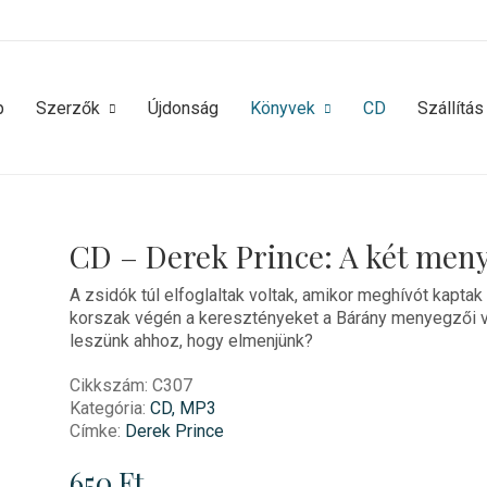
p
Szerzők
Újdonság
Könyvek
CD
Szállítás
CD – Derek Prince: A két men
A zsidók túl elfoglaltak voltak, amikor meghívót kaptak
korszak végén a keresztényeket a Bárány menyegzői vacs
leszünk ahhoz, hogy elmenjünk?
Cikkszám:
C307
Kategória:
CD, MP3
Címke:
Derek Prince
650
Ft