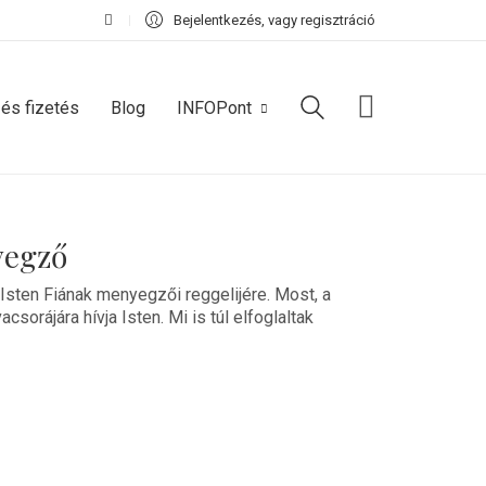
Bejelentkezés, vagy regisztráció
 és fizetés
Blog
INFOPont
yegző
 Isten Fiának menyegzői reggelijére. Most, a
orájára hívja Isten. Mi is túl elfoglaltak