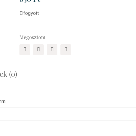
Elfogyott
Megosztom
k (0)
 mm