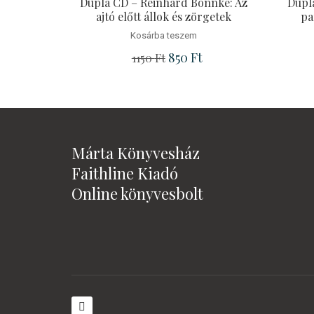
Dupla CD – Reinhard Bonnke: Az
Dupl
ajtó előtt állok és zörgetek
pa
Kosárba teszem
Original price was: 1150 Ft.
850
Ft
Current price is: 850 Ft
1150
Ft
Márta Könyvesház
Faithline Kiadó
Online könyvesbolt