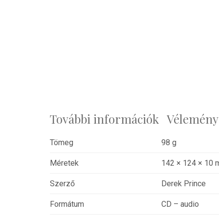
További információk
Véleménye
Tömeg
98 g
Méretek
142 × 124 × 10
Szerző
Derek Prince
Formátum
CD – audio