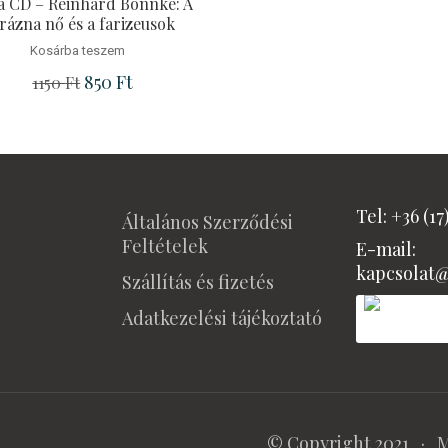
a CD – Reinhard Bonnke: A
rázna nő és a farizeusok
Kosárba teszem
.
Original price was: 1150 Ft.
850
Ft
Current price is: 850 Ft.
1150
Ft
Tel: +36 (17
Általános Szerződési
Feltételek
E-mail:
kapcsolat
Szállítás és fizetés
Adatkezelési tájékoztató
© Copyright 2021 ·
M