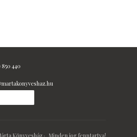
) 850 440
@martakonyveshaz.hu
árta Könyvesház
· Minden jog fenntartva!