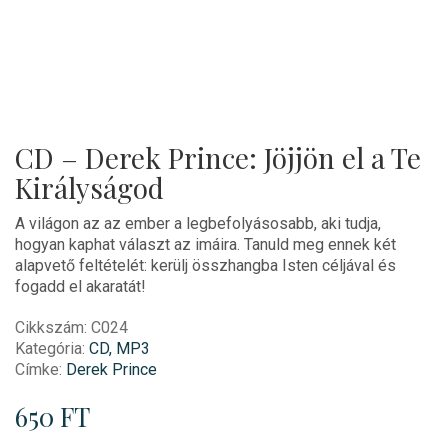
CD – Derek Prince: Jöjjön el a Te
Királyságod
A világon az az ember a legbefolyásosabb, aki tudja,
hogyan kaphat választ az imáira. Tanuld meg ennek két
alapvető feltételét: kerülj összhangba Isten céljával és
fogadd
el
akaratát!
Cikkszám:
C024
Kategória:
CD, MP3
Címke:
Derek Prince
650
FT