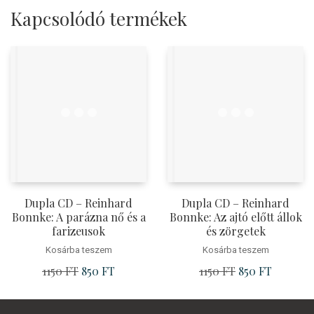
Kapcsolódó termékek
Dupla CD – Reinhard
Dupla CD – Reinhard
Bonnke: A parázna nő és a
Bonnke: Az ajtó előtt állok
farizeusok
és zörgetek
Kosárba teszem
Kosárba teszem
1150
FT
Original
850
FT
Current
1150
FT
Original
850
FT
Current
price
price
price
price
was:
is:
was:
is: