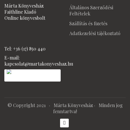
1150 Ft.
850 Ft.
1150 Ft.
850 Ft.
Márta Könyvesház
Általános Szerződési
Faithline Kiadó
Feltételek
Online könyvesbolt
Szállítás és fizetés
Adatkezelési tájékoztató
Tel: +36 (17) 850 440
E-mail:
kapcsolat@martakonyveshaz.hu
© Copyright 2021 ·
Márta Könyvesház
· Minden jog
fenntartva!