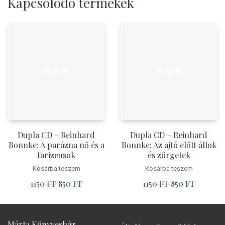
Kapcsolódó termékek
Dupla CD – Reinhard
Dupla CD – Reinhard
Bonnke: A parázna nő és a
Bonnke: Az ajtó előtt állok
farizeusok
és zörgetek
Kosárba teszem
Kosárba teszem
1150
FT
Original
850
FT
Current
1150
FT
Original
850
FT
Current
price
price
price
price
was:
is:
was:
is:
1150 Ft.
850 Ft.
1150 Ft.
850 Ft.
Márta Könyvesház