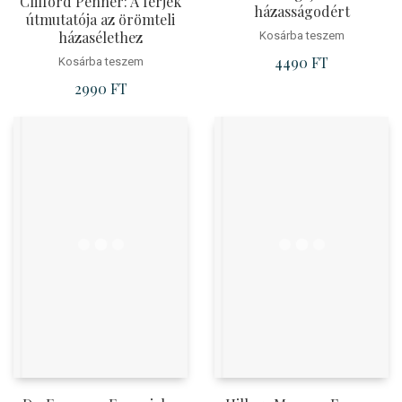
Clifford Penner: A férjek
házasságodért
útmutatója az örömteli
házasélethez
Kosárba teszem
4490
FT
Kosárba teszem
2990
FT