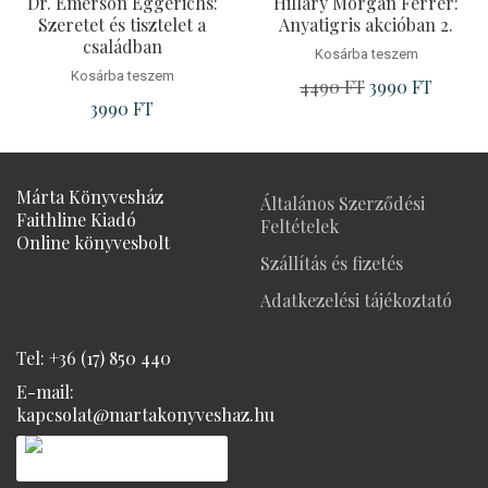
Dr. Emerson Eggerichs:
Hillary Morgan Ferrer:
Szeretet és tisztelet a
Anyatigris akcióban 2.
családban
Kosárba teszem
Kosárba teszem
4490
FT
Original
3990
FT
Current
3990
FT
price
price
was:
is:
4490 Ft.
3990 Ft
Márta Könyvesház
Általános Szerződési
Faithline Kiadó
Feltételek
Online könyvesbolt
Szállítás és fizetés
Adatkezelési tájékoztató
Tel: +36 (17) 850 440
E-mail:
kapcsolat@martakonyveshaz.hu