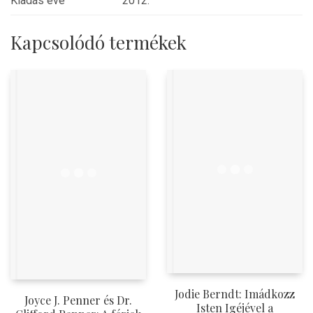
Kiadás éve
2012.
Kapcsolódó termékek
Jodie Berndt: Imádkozz
Joyce J. Penner és Dr.
Isten Igéjével a