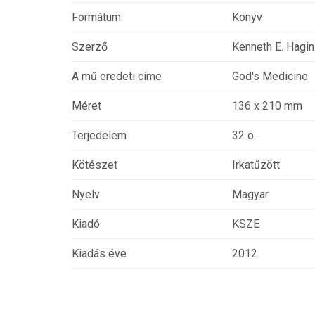
Formátum
Könyv
Szerző
Kenneth E. Hagin
A mű eredeti címe
God's Medicine
Méret
136 x 210 mm
Terjedelem
32 o.
Kötészet
Irkatűzött
Nyelv
Magyar
Kiadó
KSZE
Kiadás éve
2012.