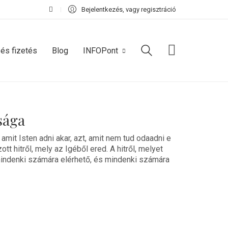
Bejelentkezés, vagy regisztráció
 és fizetés
Blog
INFOPont
sága
, amit Isten adni akar, azt, amit nem tud odaadni e
tt hitről, mely az Igéből ered. A hitről, melyet
­mindenki számára elérhető, és mindenki számára