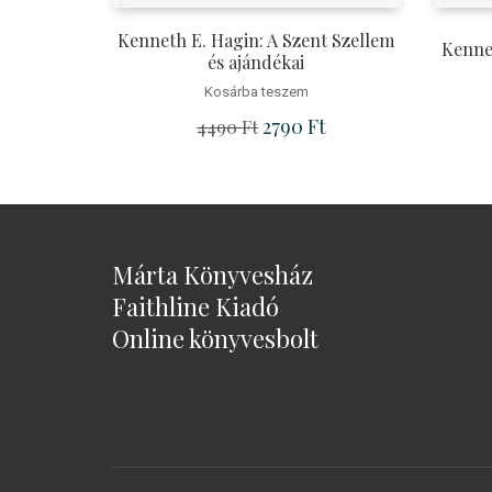
Kenneth E. Hagin: A Szent Szellem
Kennet
és ajándékai
Kosárba teszem
Original price was: 4490 Ft.
2790
Ft
Current price is: 2790 
4490
Ft
Márta Könyvesház
Faithline Kiadó
Online könyvesbolt