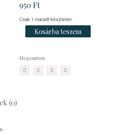
950
Ft
Csak 1 maradt készleten
Kenneth
Kosárba teszem
E.
Hagin:
Isten
orvossága
Megosztom
mennyiség
k (0)
mm