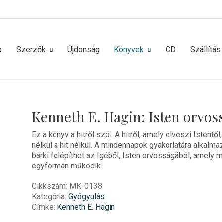
p
Szerzők
Újdonság
Könyvek
CD
Szállítás
Kenneth E. Hagin: Isten orvos
Ez a könyv a hitről szól. A hitről, amely elveszi Istentől
nélkül a hit nélkül. A mindennapok gyakorlatára alkalmazo
bárki felépíthet az Igéből, Isten orvosságából, amely 
egyformán működik.
Cikkszám:
MK-0138
Kategória:
Gyógyulás
Címke:
Kenneth E. Hagin