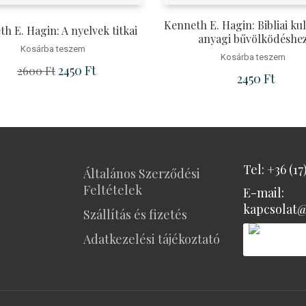
Kenneth E. Hagin: Bibliai ku
h E. Hagin: A nyelvek titkai
anyagi bűvölködéshe
Kosárba teszem
Kosárba teszem
Original price was: 2600 Ft.
2450
Ft
Current price is: 2450 Ft.
2600
Ft
Ft.
2450
Ft
Tel: +36 (17
Általános Szerződési
Feltételek
E-mail:
kapcsolat
Szállítás és fizetés
Adatkezelési tájékoztató