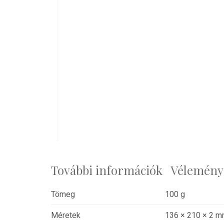
További információk
Véleménye
Tömeg
100 g
Méretek
136 × 210 × 2 