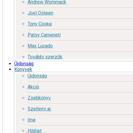
Andrew Wommack
Joel Osteen
Tony Cooke
Patsy Cameneti
Max Lucado
További szerzők
Újdonság
Könyvek
Újdonság
Akció
Zsebkönyv
Szellemi aj.
Ima
Hitélet