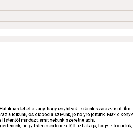
. Hatalmas lehet a vágy, hogy enyhítsük torkunk szárazságát. Ám a
 a lelkünk, és eleped a szívünk, jó helyre jöttünk. Max e könyv
l Istentől mindazt, amit nekünk szeretne adni.
tenünk, hogy Isten mindenekelőtt azt akarja, hogy elfogadjuk, a