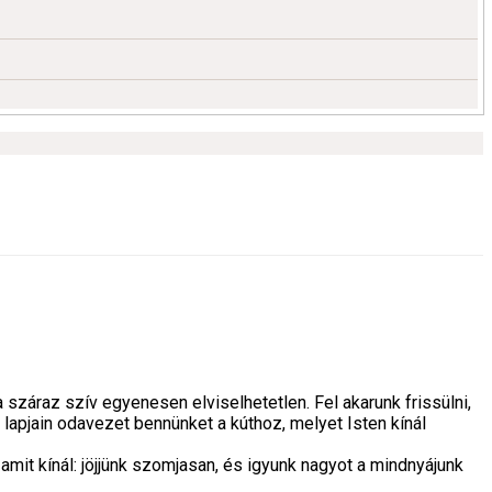
 száraz szív egyenesen elviselhetetlen. Fel akarunk frissülni,
 lapjain odavezet bennünket a kúthoz, melyet Isten kínál
mit kínál: jöjjünk szomjasan, és igyunk nagyot a mindnyájunk