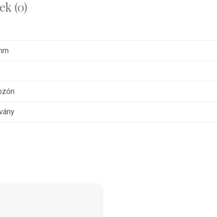
k (0)
 mm
ozón
tvány