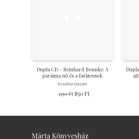
Dupla CD – Reinhard Bonnke: A
Dupla
parázna nő és a farizeusok
aj
Kosárba teszem
Original price was: 1150 Ft.
850
Ft
Current price is: 850 Ft
1150
Ft
Márta Könyvesház