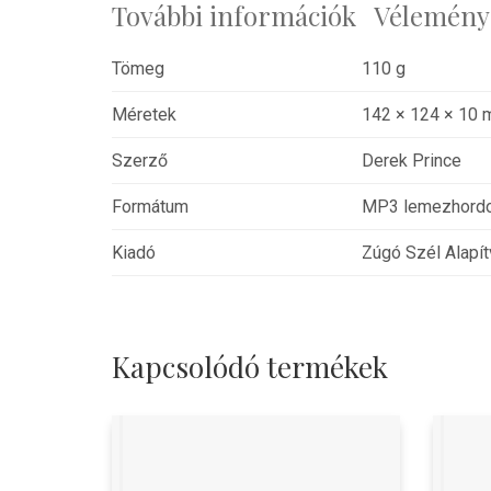
További információk
Véleménye
Tömeg
110 g
Méretek
142 × 124 × 10
Szerző
Derek Prince
Formátum
MP3 lemezhord
Kiadó
Zúgó Szél Alapí
Kapcsolódó termékek