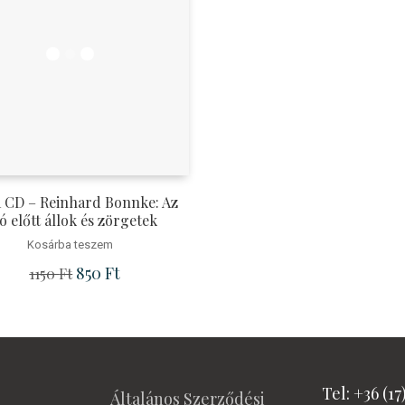
 CD – Reinhard Bonnke: Az
tó előtt állok és zörgetek
Kosárba teszem
.
Original price was: 1150 Ft.
850
Ft
Current price is: 850 Ft.
1150
Ft
Tel: +36 (17
Általános Szerződési