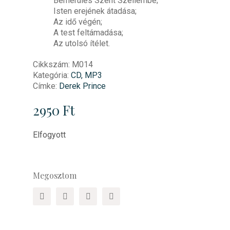
Bemerülés Szent Szellembe;
Isten erejének átadása;
Az idő végén;
A test feltámadása;
Az utolsó ítélet.
Cikkszám:
M014
Kategória:
CD, MP3
Címke:
Derek Prince
2950
Ft
Elfogyott
Megosztom