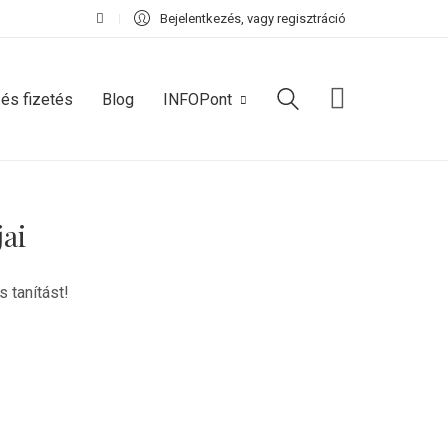
Bejelentkezés, vagy regisztráció
 és fizetés
Blog
INFOPont
jai
 tanítást!