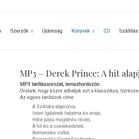
p
Szerzők
Újdonság
Könyvek
CD
Szállítás
MP3 – Derek Prince: A hit alap
MP3 tanítássorozat, lemezhordozón.
Örülünk, hogy közre adhatjuk ezt
a
klasszikus, tízrészes
Az egyes tanítások címe:
A Sziklára alapozva;
Isten Igéjének hatalma és ereje;
Hitre jutás megtérés révén;
A hit és a cselekedetek;
Bemerülés vízbe;