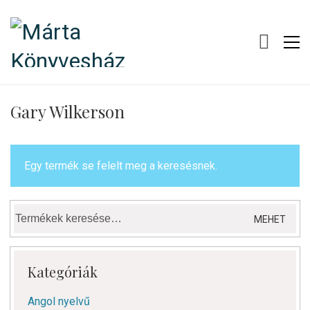
Gary Wilkerson
Egy termék se felelt meg a keresésnek.
Keresés
MEHET
a
következőre:
Kategóriák
Angol nyelvű