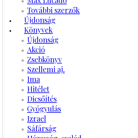
Max Lucado
További szerzők
Újdonság
Könyvek
Újdonság
Akció
Zsebkönyv
Szellemi aj.
Ima
Hitélet
Dicsőítés
Gyógyulás
Izrael
Sáfárság