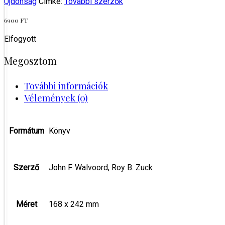
Újdonság
Címke:
További szerzők
6900
FT
Elfogyott
Megosztom
További információk
Vélemények (0)
Formátum
Könyv
Szerző
John F. Walvoord, Roy B. Zuck
Méret
168 x 242 mm