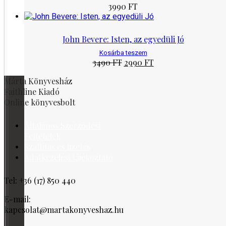
3990
FT
John Bevere: Isten, az egyedüli Jó
Kosárba teszem
Original
Current
3490
FT
2990
FT
price
price
Márta Könyvesház
was:
is:
3490 Ft.
2990 Ft.
Faithline Kiadó
Online könyvesbolt
Általános Szerződési
Feltételek
Szállítás és fizetés
Adatkezelési tájékoztató
Tel: +36 (17) 850 440
E-mail:
kapcsolat@martakonyveshaz.hu