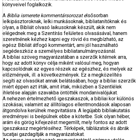
könyveivel foglalkozik.
A
Biblia ismerete kommentársorozat e
lsősorban
lelkipásztoroknak, lelki munkásoknak, bibliatanítóknak és
olyan, a Bibliát olvasó laikusoknak készült, akik nem
elégednek meg a Szentírás felületes olvasásával, hanem
szeretnének kézhez kapni egy rövid és megbízható, az
egész Bibliát átfogó kommentárt, ami jól használható
segédeszköz a személyes bibliatanulmányozásnál.
A bibliai szöveg magyarázatában a szerzők kitérnek arra,
hogy az adott könyv célja miként valósul meg, hogyan
kapcsolódnak az egyes részek az egészhez, és melyek az
előzmények, ill. a következmények. Ez a megközelítés
segíti az olvasókat annak belátásában, hogy a bibliai szerzők
miért éppen azt írták, amit írtak, miközben a Szentlélek
ihletése alapján szavakba öntötték mondanivalójukat.
A nehezen értelmezhető igeszakaszok, a bibliai kor különös
szokásai, valamint az állítólagos ellentmondások alaposan
átgondolva kerülnek megvitatásra. A legújabb bibliakutatás
eredményei is beépülnek ebbe a kötetbe. Sok olyan héber,
arám és görög kifejezést megemlít, mely fontos az adott
igeszakasz megértéséhez. Térképek, táblázatok és ábrák
tucatjai gazdagítják a magyarázatokat.