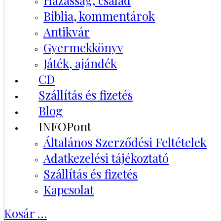
Házasság, család
Biblia, kommentárok
Antikvár
Gyermekkönyv
Játék, ajándék
CD
Szállítás és fizetés
Blog
INFOPont
Általános Szerződési Feltételek
Adatkezelési tájékoztató
Szállítás és fizetés
Kapcsolat
Kosár
…