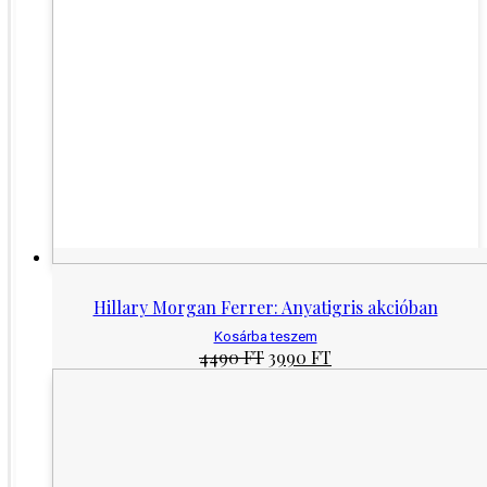
Hillary Morgan Ferrer: Anyatigris akcióban
Kosárba teszem
Original
Current
4490
FT
3990
FT
price
price
was:
is:
4490 Ft.
3990 Ft.