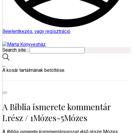
Bejelentkezés, vagy regisztráció
Search site...
…
A kosár tartalmának betöltése.
A Biblia ismerete kommentár
I.rész / 1Mózes-5Mózes
A
Biblia ismerete kommentársorozat e
lső része Mózes