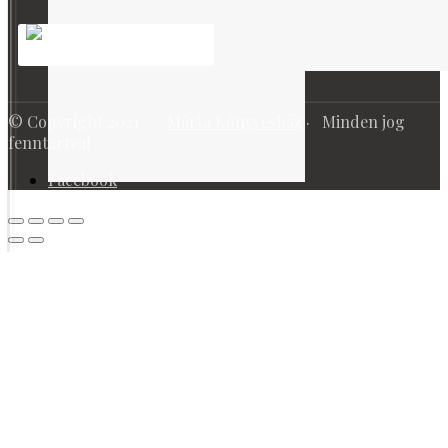
© Copyright 2021 ·
Márta Könyvesház
· Minden jog
fenntartva!
Facebook