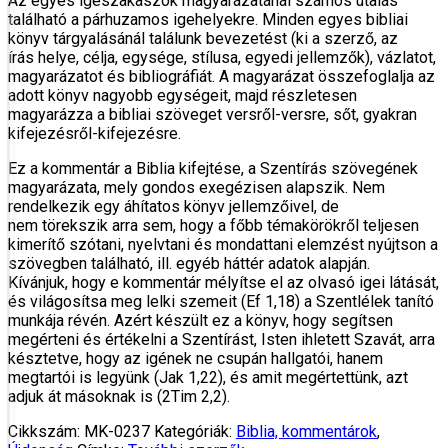
Az egyes igeszakaszok magyarázatánál számos utalás
található a párhuzamos igehelyekre. Minden egyes bibliai
könyv tárgyalásánál találunk bevezetést (ki a szerző, az
írás helye, célja, egysége, stílusa, egyedi jellemzők), vázlatot,
magyarázatot és bibliográfiát. A magyarázat összefoglalja az
adott könyv nagyobb egységeit, majd részletesen
magyarázza a bibliai szöveget versről-versre, sőt, gyakran
kifejezésről-kifejezésre.
Ez a kommentár a Biblia kifejtése, a Szentírás szövegének
magyarázata, mely gondos exegézisen alapszik. Nem
rendelkezik egy áhítatos könyv jellemzőivel, de
nem törekszik arra sem, hogy a főbb témakörökről teljesen
kimerítő szótani, nyelvtani és mondattani elemzést nyújtson a
szövegben található, ill. egyéb háttér adatok alapján.
Kívánjuk, hogy e kommentár mélyítse el az olvasó igei látását,
és világosítsa meg lelki szemeit (Ef 1,18) a Szentlélek tanító
munkája révén. Azért készült ez a könyv, hogy segítsen
megérteni és értékelni a Szentírást, Isten ihletett Szavát, arra
késztetve, hogy az igének ne csupán hallgatói, hanem
megtartói is legyünk (Jak 1,22), és amit megértettünk, azt
adjuk át másoknak is (2Tim 2,2).
Cikkszám:
MK-0237
Kategóriák:
Biblia, kommentárok
,