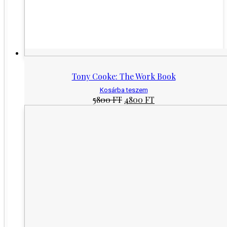
Tony Cooke: The Work Book
Kosárba teszem
Original
Current
5800
FT
4800
FT
price
price
was:
is:
5800 Ft.
4800 Ft.