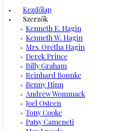
Kezdőlap
Szerzők
Kenneth E. Hagin
Kenneth W. Hagin
Mrs. Oretha Hagin
Derek Prince
Billy Graham
Reinhard Bonnke
Benny Hinn
Andrew Wommack
Joel Osteen
Tony Cooke
Patsy Cameneti