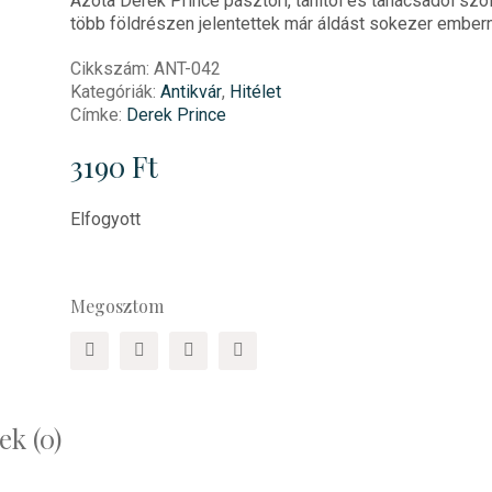
Azóta Derek Prince pásztori, tanítói és tanácsadói szol
több földrészen jelentettek már áldást sokezer ember
Cikkszám:
ANT-042
Kategóriák:
Antikvár
,
Hitélet
Címke:
Derek Prince
3190
Ft
Elfogyott
Megosztom
k (0)