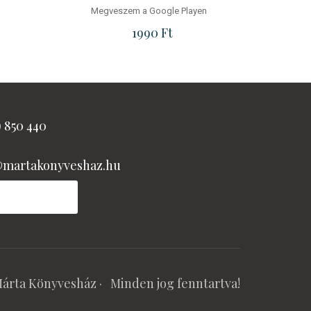
Megveszem a Google Playen
rice was: 2450 Ft.
rrent price is: 2250 Ft.
1990
Ft
) 850 440
@martakonyveshaz.hu
árta Könyvesház
· Minden jog fenntartva!