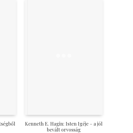
tségből
Kenneth E. Hagin: Isten Igéje – a jól
bevált orvosság