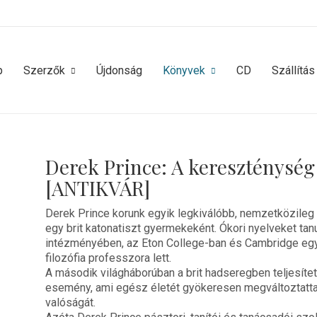
p
Szerzők
Újdonság
Könyvek
CD
Szállítás
Derek Prince: A kereszténység 
[ANTIKVÁR]
Derek Prince korunk egyik legkiválóbb, nemzetközileg e
egy brit katonatiszt gyermekeként. Ókori nyelveket tanu
intézményében, az Eton College-ban és Cambridge egye
filozófia professzora lett.
A második világháborúban a brit hadseregben teljesítet
esemény, ami egész életét gyökeresen megváltoztatt
valóságát.