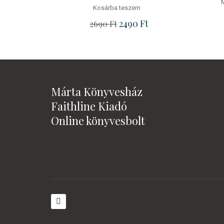
Kosárba teszem
Original price was: 2690 Ft.
2490
Ft
Current price is: 2490 
2690
Ft
Márta Könyvesház
Faithline Kiadó
Online könyvesbolt