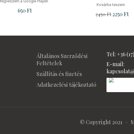
Megveszem a Google Playen
Kosárba teszem
650
Ft
Ft.
Original p
2250
Ft
Cu
2450
Ft
Tel: +36 (17
Általános Szerződési
Feltételek
E-mail:
kapcsolat
Szállítás és fizetés
Adatkezelési tájékoztató
© Copyright 2021 ·
M