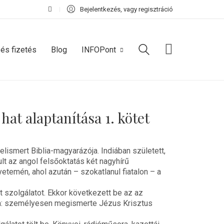
Bejelentkezés, vagy regisztráció
 és fizetés
Blog
INFOPont
hat alaptanítása 1. kötet
lismert Biblia-magyarázója. Indiában született,
lt az angol felsőoktatás két nagyhírű
temén, ahol azután – szokatlanul fiatalon – a
t szolgálatot. Ekkor következett be az az
a: személyesen megismerte Jézus Krisztus