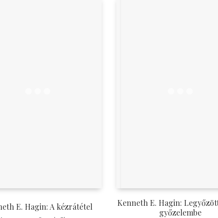
Kenneth E. Hagin: Legyőzöt
eth E. Hagin: A kézrátétel
győzelembe