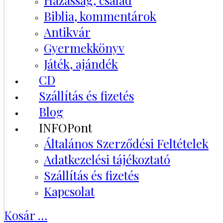
Házasság, család
Biblia, kommentárok
Antikvár
Gyermekkönyv
Játék, ajándék
CD
Szállítás és fizetés
Blog
INFOPont
Általános Szerződési Feltételek
Adatkezelési tájékoztató
Szállítás és fizetés
Kapcsolat
Kosár
…