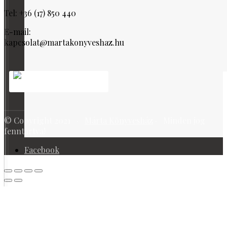
Tel: +36 (17) 850 440
E-mail:
kapcsolat@martakonyveshaz.hu
© Copyright 2021 ·
Márta Könyvesház
· Minden jog
fenntartva!
Facebook