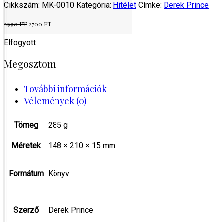
Cikkszám:
MK-0010
Kategória:
Hitélet
Címke:
Derek Prince
Original
Current
2990
FT
2700
FT
price
price
was:
is:
Elfogyott
2990 Ft.
2700 Ft.
Megosztom
További információk
Vélemények (0)
Tömeg
285 g
Méretek
148 × 210 × 15 mm
Formátum
Könyv
Szerző
Derek Prince