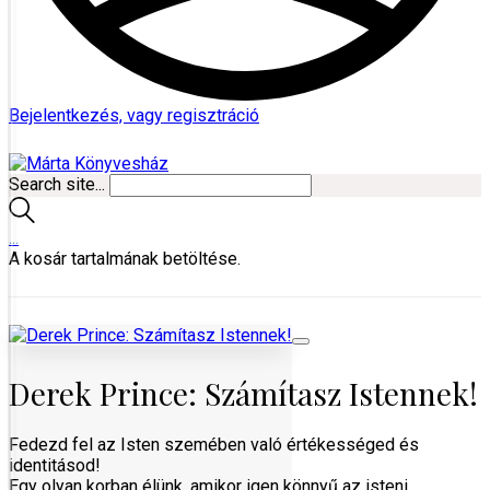
Bejelentkezés, vagy regisztráció
Search site...
…
A kosár tartalmának betöltése.
Derek Prince: Számítasz Istennek!
Fedezd fel az Isten szemében való értékességed és
identitásod!
Egy olyan korban élünk, amikor igen könnyű az isteni