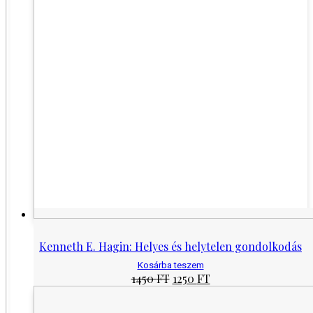
Kenneth E. Hagin: Helyes és helytelen gondolkodás
Kosárba teszem
Original
Current
1450
FT
1250
FT
price
price
was:
is: