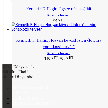
Kenneth E. Hagin: Egyre növekvő hit
Kosárba teszem
1850
FT
Kenneth E. Hagin: Hogyan kövesd Isten életedre
vonatkozó tervét?
Kosárba teszem
Original
Current
3490
FT
2990
FT
price
price
Márta Könyvesház
was:
is:
3490 Ft.
2990 Ft.
Faithline Kiadó
Online könyvesbolt
Általános Szerződési
Feltételek
Szállítás és fizetés
Adatkezelési tájékoztató