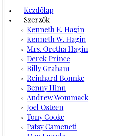
Kezdőlap
Szerzők
Kenneth E. Hagin
Kenneth W. Hagin
Mrs. Oretha Hagin
Derek Prince
Billy Graham
Reinhard Bonnke
Benny Hinn
Andrew Wommack
Joel Osteen
Tony Cooke
Patsy Cameneti