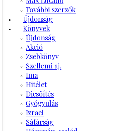
Max Lucado
További szerzők
Újdonság
Könyvek
Újdonság
Akció
Zsebkönyv
Szellemi aj.
Ima
Hitélet
Dicsőítés
Gyógyulás
Izrael
Sáfárság