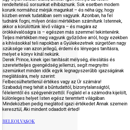
rendeltetésű sorsunkat elhibáznunk. Sok esetben modern
korunk normáihoz mérjük magunkat – és néha úgy, hogy
közben ennek tudatában sem vagyunk. Azonban, ha fel
tudnánk fogni, milyen óriási mértékben számítunk Istennek,
akkor a körülöttünk lévő világra – és magára az
örökkévalóságra is – egészen más szemmel tekintenénk.
Teljes mértékben meg vagyunk győződve arról, hogy ezekben
a kihívásokkal teli napokban a Gyülekezetnek sürgetően nagy
szüksége van azon jellegű, érdemi és lényeges tanításra,
melyet e könyv kínál nekünk.
Derek Prince, kinek igei tanítását mélység, éleslátás és
szeretetteljes gyengédség jellemzi, segít megnyitni
szemünket minden idők egyik legnagyszerűbb igazságának
meglátására, mely szerint:
Felbecsülhetetlenül értékes vagy az Úr számára!
Szabadulj meg tehát a bűntudattól, bizonytalanságtól,
félelemtől és szégyenérzettől. Foglald el a számodra kijelölt,
különleges helyet Isten egész teremtett világában.
Mindeközben pedig meglátod igazi értékedet Annak szemein
keresztül, Aki mindent odaadott érted!
BELEOLVASOK