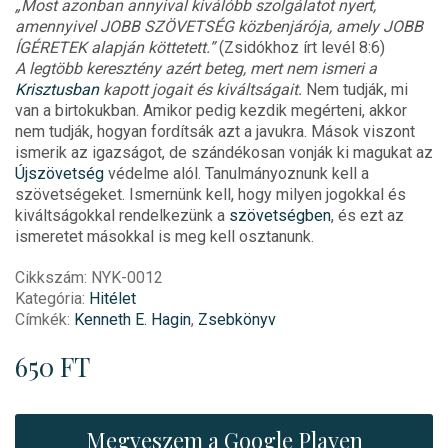
„Most azonban annyival kiválóbb szolgálatot nyert,
amennyivel JOBB SZÖVETSÉG közbenjárója, amely JOBB
ÍGÉRETEK alapján köttetett.”
(Zsidókhoz írt levél 8:6)
A legtöbb keresztény azért beteg, mert nem ismeri a
Krisztusban
kapott jogait és kiváltságait.
Nem tudják, mi
van a birtokukban. Amikor pedig kezdik megérteni, akkor
nem tudják, hogyan fordítsák azt a javukra. Mások viszont
ismerik az igazságot, de szándékosan vonják ki magukat az
Újszövetség
védelme alól. Tanulmányoznunk kell a
szövetségeket. Ismernünk kell, hogy milyen jogokkal és
kiváltságokkal rendelkezünk a
szövetségben
, és ezt az
ismeretet másokkal is meg kell osztanunk.
Cikkszám:
NYK-0012
Kategória:
Hitélet
Címkék:
Kenneth E. Hagin
,
Zsebkönyv
650
FT
Megveszem a Google Playen