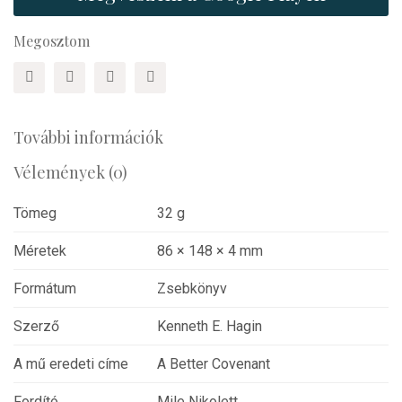
Megosztom
További információk
Vélemények (0)
Tömeg
32 g
Méretek
86 × 148 × 4 mm
Formátum
Zsebkönyv
Szerző
Kenneth E. Hagin
A mű eredeti címe
A Better Covenant
Fordító
Mile Nikolett