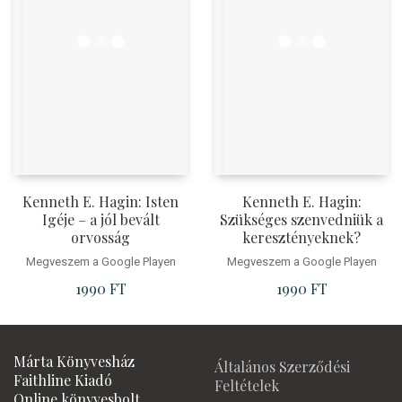
Kenneth E. Hagin: Isten
Kenneth E. Hagin:
Igéje – a jól bevált
Szükséges szenvedniük a
orvosság
keresztényeknek?
Megveszem a Google Playen
Megveszem a Google Playen
1990
FT
1990
FT
Márta Könyvesház
Általános Szerződési
Faithline Kiadó
Feltételek
Online könyvesbolt