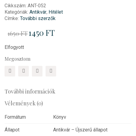
Cikkszám:
ANT-052
Kategóriák:
Antikvár
,
Hitélet
Címke:
További szerzők
Original
1450
FT
Current
1650
FT
price
price
was:
is:
1650 Ft.
1450 Ft.
Elfogyott
Megosztom
További információk
Vélemények (0)
Formátum
Könyv
Állapot
Antikvár – Újszerű állapot