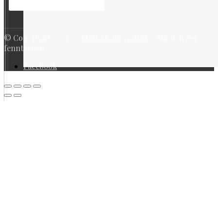
© Copyright 2021 ·
Márta Könyvesház
· Minden jog
fenntartva!
Facebook