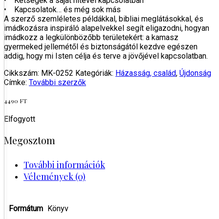
• Kétségek a saját hitével kapcsolatban
• Kapcsolatok… és még sok más
A szerző szemléletes példákkal, bibliai meglátásokkal, és
imádkozásra inspiráló alapelvekkel segít eligazodni, hogyan
imádkozz a legkülönbözőbb területekért: a kamasz
gyermeked jellemétől és biztonságától kezdve egészen
addig, hogy mi Isten célja és terve a jövőjével kapcsolatban.
Cikkszám:
MK-0252
Kategóriák:
Házasság, család
,
Újdonság
Címke:
További szerzők
4490
FT
Elfogyott
Megosztom
További információk
Vélemények (0)
Formátum
Könyv