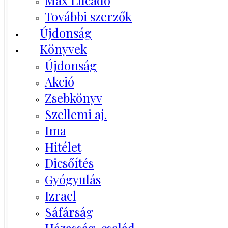
Max Lucado
További szerzők
Újdonság
Könyvek
Újdonság
Akció
Zsebkönyv
Szellemi aj.
Ima
Hitélet
Dicsőítés
Gyógyulás
Izrael
Sáfárság