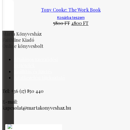
Tony Cooke: The Work Book
Kosárba teszem
Original
Current
5800
FT
4800
FT
price
price
Márta Könyvesház
was:
is:
5800 Ft.
4800 Ft.
Faithline Kiadó
Online könyvesbolt
Általános Szerződési
Feltételek
Szállítás és fizetés
Adatkezelési tájékoztató
Tel: +36 (17) 850 440
E-mail:
kapcsolat@martakonyveshaz.hu