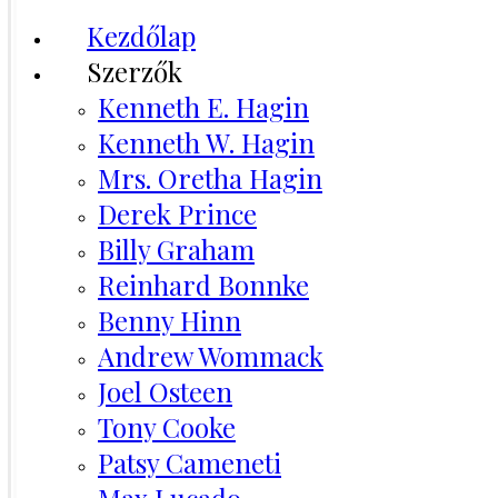
Kezdőlap
Szerzők
Kenneth E. Hagin
Kenneth W. Hagin
Mrs. Oretha Hagin
Derek Prince
Billy Graham
Reinhard Bonnke
Benny Hinn
Andrew Wommack
Joel Osteen
Tony Cooke
Patsy Cameneti