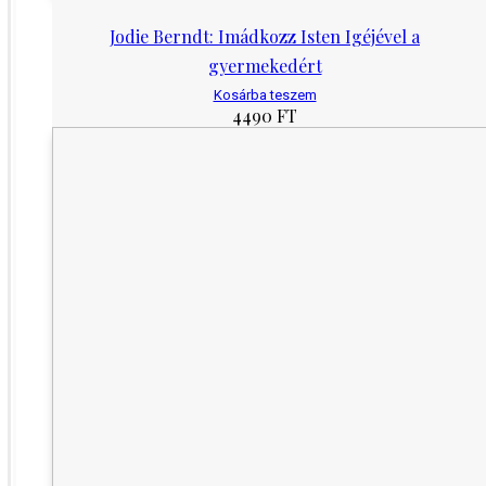
Jodie Berndt: Imádkozz Isten Igéjével a
gyermekedért
Kosárba teszem
4490
FT