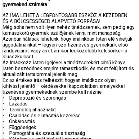
gyermeked számára
AZ IMA LEHET A LEGFONTOSABB ESZKÖZ A KEZEDBEN
ÉS A BÖLCSESSÉGED ALAPVETŐ FORRÁSA!
Még soha nem volt ilyen nehéz tinédzsernek, sem pedig egy
kamaszkorú gyermek szülőjének lenni, mint manapság.
Azonban hálásak lehetünk, hogy imáinkban Isten elé vihetjük
aggodalmainkat – legyen szó tizenéves gyermekünk első
randevújáról, vagy arról, amikor legközelebb kölcsönkéri a
slusszkulcsot.
Az Imádkozz Isten Igéjével a tinédzserekért című könyv
Isten beszédének erejére támaszkodik, és most felújított és
aktualizált tartalommal jelenik meg.
Ez az értékes írás felkészít, hogyan imádkozz olyan –
kihívást jelentő – kérdésekkel kapcsolatban, amelyekkel
tizenéves gyermekednek szembe kell néznie:
• Depresszió és szorongás
• Lázadás
• Technológiahasználat
• Csalódás és elutasítás kezelése
• Önkárosítás
• Függőségek
• Pornográfia és szexuális tisztaság