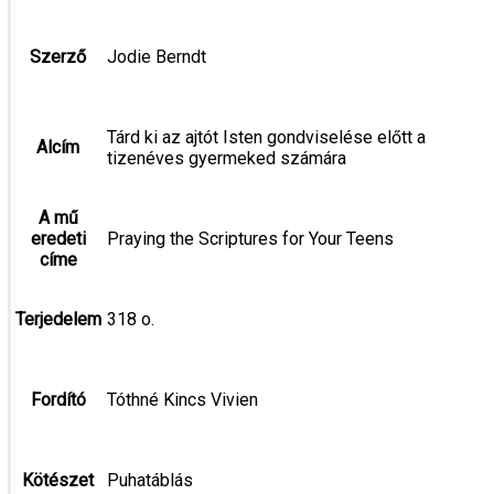
Szerző
Jodie Berndt
Tárd ki az ajtót Isten gondviselése előtt a
Alcím
tizenéves gyermeked számára
A mű
eredeti
Praying the Scriptures for Your Teens
címe
Terjedelem
318 o.
Fordító
Tóthné Kincs Vivien
Kötészet
Puhatáblás