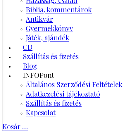
Házasság, család
Biblia, kommentárok
Antikvár
Gyermekkönyv
Játék, ajándék
CD
Szállítás és fizetés
Blog
INFOPont
Általános Szerződési Feltételek
Adatkezelési tájékoztató
Szállítás és fizetés
Kapcsolat
Kosár
…