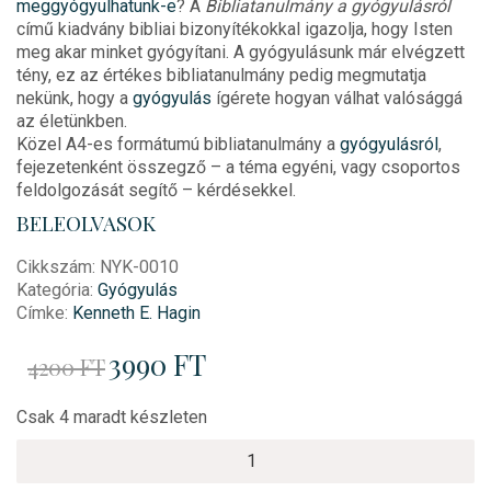
meggyógyulhatunk-e
? A
Bibliatanulmány a gyógyulásról
című kiadvány bibliai bizonyítékokkal igazolja, hogy Isten
meg akar minket gyógyítani. A gyógyulásunk már elvégzett
tény, ez az értékes bibliatanulmány pedig megmutatja
nekünk, hogy a
gyógyulás
ígérete hogyan válhat valósággá
az életünkben.
Közel A4-es formátumú bibliatanulmány a
gyógyulásról
,
fejezetenként összegző – a téma egyéni, vagy csoportos
feldolgozását segítő – kérdésekkel.
BELEOLVASOK
Cikkszám:
NYK-0010
Kategória:
Gyógyulás
Címke:
Kenneth E. Hagin
Original
3990
FT
Current
4200
FT
price
price
was:
is:
4200 Ft.
3990 Ft.
Csak 4 maradt készleten
Kenneth
E.