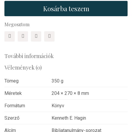
Hagin:
Kosárba teszem
Bibliatanulmány
a
gyógyulásról
Megosztom
mennyiség
További információk
Vélemények (0)
Tömeg
350 g
Méretek
204 × 270 × 8 mm
Formátum
Könyv
Szerző
Kenneth E. Hagin
Alcím
Bibliatanulmány-sorozat