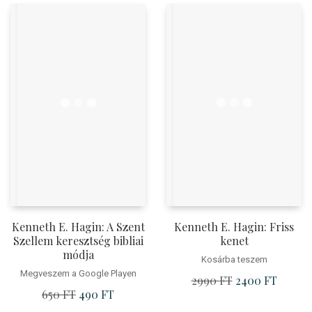
Kenneth E. Hagin: A Szent
Kenneth E. Hagin: Friss
Szellem keresztség bibliai
kenet
módja
Kosárba teszem
Megveszem a Google Playen
2990
FT
Original
2400
FT
Current
650
FT
Original
490
FT
Current
price
price
price
price
was:
is: