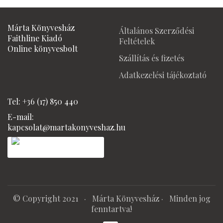
was:
is:
2990 Ft.
2400 Ft
650 Ft.
490 Ft.
Márta Könyvesház
Általános Szerződési
Faithline Kiadó
Feltételek
Online könyvesbolt
Szállítás és fizetés
Adatkezelési tájékoztató
Tel: +36 (17) 850 440
E-mail:
kapcsolat@martakonyveshaz.hu
© Copyright 2021 ·
Márta Könyvesház
· Minden jog
fenntartva!