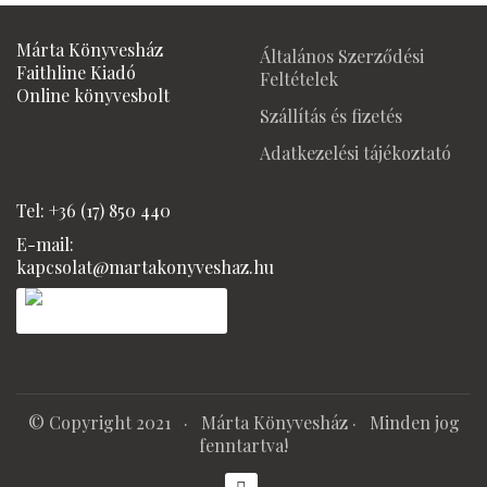
was:
is:
2600 Ft.
2450 Ft
Márta Könyvesház
Általános Szerződési
Faithline Kiadó
Feltételek
Online könyvesbolt
Szállítás és fizetés
Adatkezelési tájékoztató
Tel: +36 (17) 850 440
E-mail:
kapcsolat@martakonyveshaz.hu
© Copyright 2021 ·
Márta Könyvesház
· Minden jog
fenntartva!