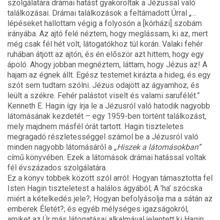
szolgálatára drámai hatást gyakoroltak a Jézussal való
találkozásai. Drámai találkozások a feltámadott Úrral „…
lépéseket hallottam végig a folyosón a [kórházi] szobám
irányába. Az ajtó felé néztem, hogy meglássam, ki az, mert
még csak fél hét volt, látogatókhoz túl korán. Valaki fehér
ruhában átjött az ajtón, és én először azt hittem, hogy egy
ápoló. Ahogy jobban megnéztem, láttam, hogy Jézus az! A
hajam az égnek állt. Egész testemet kirázta a hideg, és egy
szót sem tudtam szólni. Jézus odajött az ágyamhoz, és
leült a székre. Fehér palástot viselt és valami sarufélét.”
Kenneth E. Hagin így írja le a Jézusról való hatodik nagyobb
látomásának kezdetét – egy 1959-ben történt találkozást,
mely majdnem másfél órát tartott. Hagin tiszteletes
megragadó részletességgel számol be a Jézusról való
minden nagyobb látomásáról a
„Hiszek a látomásokban”
című könyvében. Ezek a látomások drámai hatással voltak
fél évszázados szolgálatára.
Ez a könyv többek között szól arról: Hogyan támasztotta fel
Isten Hagin tiszteletest a halálos ágyából; A ’ha’ szócska
miért a kételkedés jele?; Hogyan befolyásolja ma a sátán az
emberek Életét?; és egyéb mélységes igazságokról,
amiket az Úr más látogatásai alkalmával jelentett ki Hagin