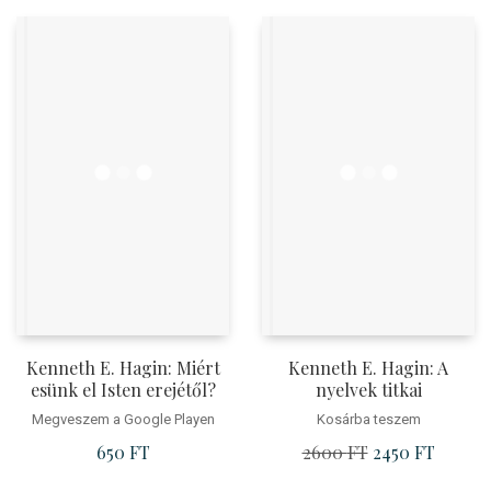
Kenneth E. Hagin: Miért
Kenneth E. Hagin: A
esünk el Isten erejétől?
nyelvek titkai
Megveszem a Google Playen
Kosárba teszem
650
FT
2600
FT
Original
2450
FT
Current
price
price