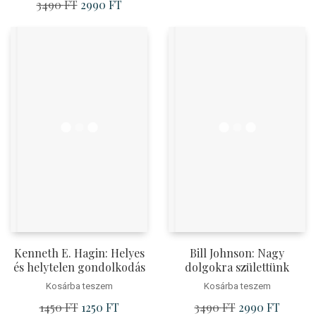
3490
FT
Original
2990
FT
Current
price
price
was:
is:
3490 Ft.
2990 Ft.
Kenneth E. Hagin: Helyes
Bill Johnson: Nagy
és helytelen gondolkodás
dolgokra születtünk
Kosárba teszem
Kosárba teszem
1450
FT
Original
1250
FT
Current
3490
FT
Original
2990
FT
Current