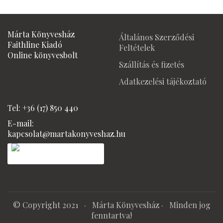
price
price
price
price
was:
is:
was:
is:
1450 Ft.
1250 Ft.
3490 Ft.
2990 Ft
Márta Könyvesház
Általános Szerződési
Faithline Kiadó
Feltételek
Online könyvesbolt
Szállítás és fizetés
Adatkezelési tájékoztató
Tel: +36 (17) 850 440
E-mail:
kapcsolat@martakonyveshaz.hu
© Copyright 2021 ·
Márta Könyvesház
· Minden jog
fenntartva!