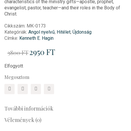
characteristics of the ministry gifts—apostle, prophet,
evangelist, pastor, teacher—and their roles in the Body of
Christ.
Cikkszám:
MK-0173
Kategóriák:
Angol nyelvű
,
Hitélet
,
Újdonság
Címke:
Kenneth E. Hagin
Original
2950
FT
Current
3800
FT
price
price
was:
is:
3800 Ft.
2950 Ft.
Elfogyott
Megosztom
További információk
Vélemények (0)