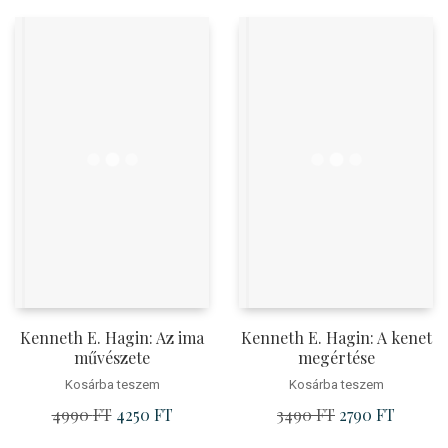
price
price
was:
is:
4200 Ft.
3990 Ft
Kenneth E. Hagin: Az ima
Kenneth E. Hagin: A kenet
művészete
megértése
Kosárba teszem
Kosárba teszem
4990
FT
Original
4250
FT
Current
3490
FT
Original
2790
FT
Current
price
price
price
price