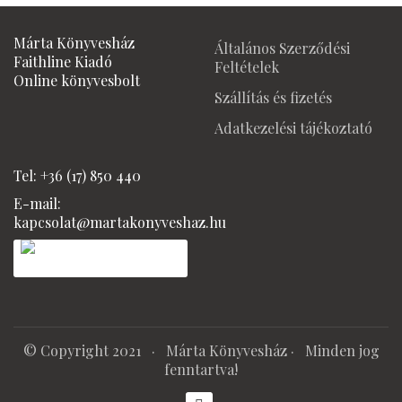
was:
is:
was:
is:
4990 Ft.
4250 Ft.
3490 Ft.
2790 Ft
Márta Könyvesház
Általános Szerződési
Faithline Kiadó
Feltételek
Online könyvesbolt
Szállítás és fizetés
Adatkezelési tájékoztató
Tel: +36 (17) 850 440
E-mail:
kapcsolat@martakonyveshaz.hu
© Copyright 2021 ·
Márta Könyvesház
· Minden jog
fenntartva!