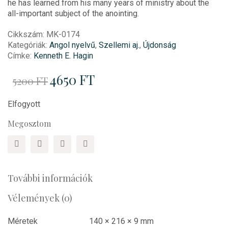
he has learned from his many years of ministry about the
all-important subject of the anointing.
Cikkszám:
MK-0174
Kategóriák:
Angol nyelvű
,
Szellemi aj.
,
Újdonság
Címke:
Kenneth E. Hagin
Original
4650
FT
Current
5200
FT
price
price
was:
is:
5200 Ft.
4650 Ft.
Elfogyott
Megosztom
További információk
Vélemények (0)
Méretek
140 × 216 × 9 mm