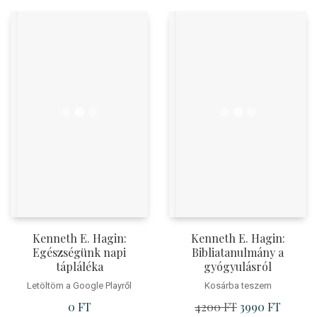
Kenneth E. Hagin:
Kenneth E. Hagin:
Egészségünk napi
Bibliatanulmány a
tápláléka
gyógyulásról
Letöltöm a Google Playről
Kosárba teszem
0
FT
4200
FT
Original
3990
FT
Current