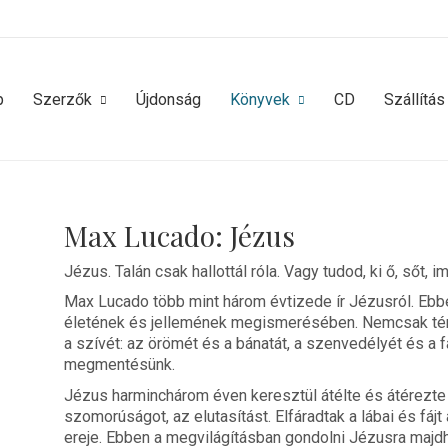
p
Szerzők
Újdonság
Könyvek
CD
Szállítás
Max Lucado: Jézus
Jézus. Talán csak hallottál róla. Vagy tudod, ki ő, sőt,
Max Lucado több mint három évtizede ír Jézusról. Eb
életének és jellemének megismerésében. Nemcsak té
a szívét: az örömét és a bánatát, a szenvedélyét és a f
megmentésünk.
Jézus harminchárom éven keresztül átélte és átérezte 
szomorúságot, az elutasítást. Elfáradtak a lábai és fájt 
ereje. Ebben a megvilágításban gondolni Jézusra majd