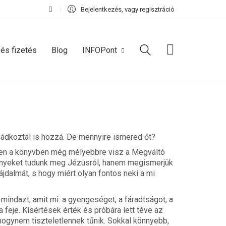
Bejelentkezés, vagy regisztráció
 és fizetés
Blog
INFOPont
 imádkoztál is hozzá. De mennyire ismered őt?
ben a könyvben még mélyebbre visz a Megváltó
nyeket tudunk meg Jézusról, hanem megismerjük
ájdalmát, s hogy miért olyan fontos neki a mi
mindazt, amit mi: a gyengeséget, a fáradtságot, a
a feje. Kísértések érték és próbára lett téve az
hogynem tiszteletlennek tűnik. Sokkal könnyebb,