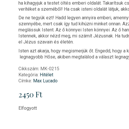
ha kihagyjuk a testet öltés emberi oldalát. Takarítsuk csa
verítéket a szeméből! Ha csak isteni oldalát látjuk, ak
De ne tegyük ezt! Hadd legyen annyira emberi, amennyi
szennyébe, mert csak így tud kihúzni minket onnan. Azz
meglássuk Istent. Az ő könnyei Isten könnyei. Az ő hang
Istennek, akkor nézd meg, mi számít Jézusnak. Ha tudni
el Jézus szavain és életén.
Isten azt akarja, hogy megismerjük őt. Engedd, hogy a 
legnagyobb Hőse, akiben megtalálod a választ legna
Cikkszám:
MK-0215
Kategória:
Hitélet
Címke:
Max Lucado
2450
Ft
Elfogyott