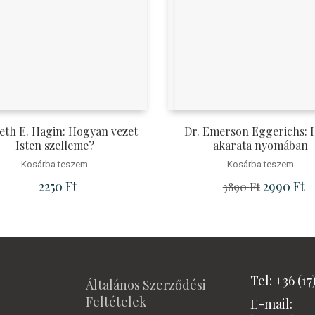
th E. Hagin: Hogyan vezet
Dr. Emerson Eggerichs: I
Isten szelleme?
akarata nyomában
Kosárba teszem
Kosárba teszem
Ft.
2250
Ft
Original pr
2990
Ft
Cu
3890
Ft
Tel: +36 (17
Általános Szerződési
Feltételek
E-mail: