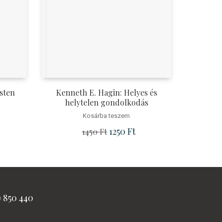
sten
Kenneth E. Hagin: Helyes és
helytelen gondolkodás
Kosárba teszem
ice was: 3890 Ft.
rrent price is: 2990 Ft.
Original price was: 1450 Ft.
1250
Ft
Current price is: 1250 Ft.
1450
Ft
) 850 440