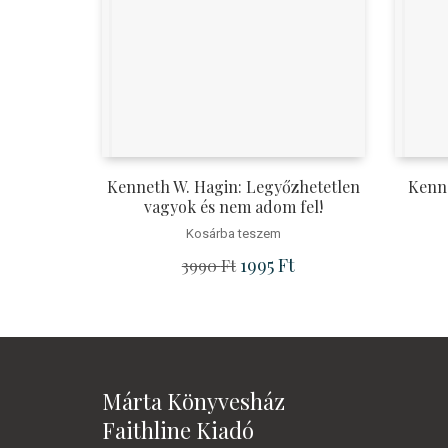
Kenneth W. Hagin: Legyőzhetetlen
Kenne
vagyok és nem adom fel!
Kosárba teszem
Original price was: 3990 Ft.
1995
Ft
Current price is: 1995 
3990
Ft
Márta Könyvesház
Faithline Kiadó