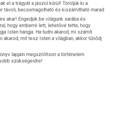
k el a trágyát a jászol körül! Töröljük ki a
kor távoli, becsomagolható és kiszámítható marad.
re akar! Engedjük be világunk sarába és
al, hogy emberré lett, lehetővé tette, hogy
ja Isten hangja. Ha tudni akarod, mi számít
 akarod, mit tesz Isten a világban, akkor tűnődj
könyv lapjain megszólítson a történelem
gyobb szükségeidre!