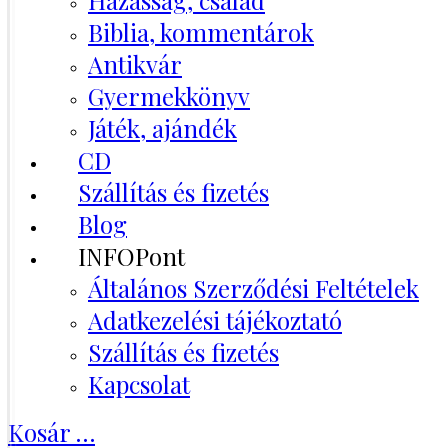
Házasság, család
Biblia, kommentárok
Antikvár
Gyermekkönyv
Játék, ajándék
CD
Szállítás és fizetés
Blog
INFOPont
Általános Szerződési Feltételek
Adatkezelési tájékoztató
Szállítás és fizetés
Kapcsolat
Kosár
…