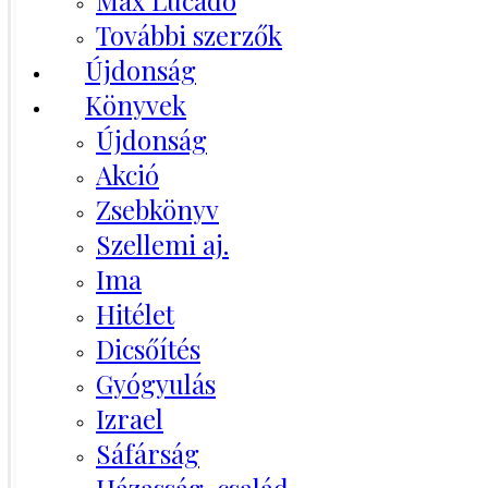
Max Lucado
További szerzők
Újdonság
Könyvek
Újdonság
Akció
Zsebkönyv
Szellemi aj.
Ima
Hitélet
Dicsőítés
Gyógyulás
Izrael
Sáfárság