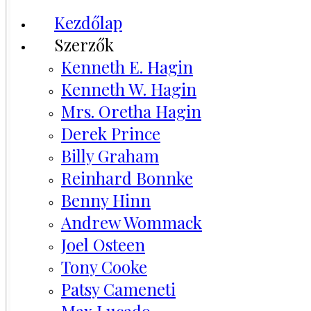
Kezdőlap
Szerzők
Kenneth E. Hagin
Kenneth W. Hagin
Mrs. Oretha Hagin
Derek Prince
Billy Graham
Reinhard Bonnke
Benny Hinn
Andrew Wommack
Joel Osteen
Tony Cooke
Patsy Cameneti