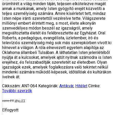
örömhírét a világ minden táján, teljesen elkötelezve magát
annak a munkának, amely Isten gyógyító erejét közvetíti a
teljes személyiség számára. Amire kísérletet tett, mindaz
Isten népe iránti szeretettől vezérelve tette. Világszerete
milliónyi embert érintett meg, s most, élete alkonyán
szenvedélyes módon beszél az igazságról, amely
megváltoztatta életét és felébresztette az Egyházat. Oral
Roberts, a pedagógus, evangélista, üzletember, író és
televíziós személyiség még sok más szerepkörben vívott ki
hírnevet a világon. A róla elnevezett egyetem alapítója az
Oklahoma állambeli Tulsában. A láthatatlan Isten jelenlétéből
nyújtja át a kulcsokat, amelyek ajtót nyitnak számodra is Isten
erejéhez, és felszabadítják szeretetét az életedben. Olyan
igazságok ezek, amelyek foglalkozásra való tekintet nélkül
mindenki számára működő képesek, időtállóak és kultúrákon
ívelnek át.
Cikkszám:
ANT-064
Kategóriák:
Antikvár
,
Hitélet
Címke:
További szerzők
Original
Current
2200
FT
1850
FT
price
price
was:
is:
Elfogyott
2200 Ft.
1850 Ft.