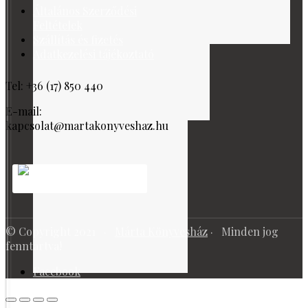
Általános Szerződési
Feltételek
Szállítás és fizetés
Adatkezelési tájékoztató
Tel: +36 (17) 850 440
E-mail:
kapcsolat@martakonyveshaz.hu
© Copyright 2021 ·
Márta Könyvesház
· Minden jog
fenntartva!
Facebook