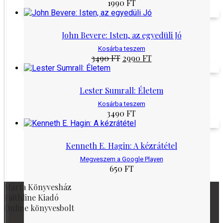
1990
FT
John Bevere: Isten, az egyedüli Jó
Kosárba teszem
Original
Current
3490
FT
2990
FT
price
price
was:
is:
3490 Ft.
2990 Ft.
Lester Sumrall: Életem
Kosárba teszem
3490
FT
Kenneth E. Hagin: A kézrátétel
Megveszem a Google Playen
650
FT
Márta Könyvesház
Faithline Kiadó
Online könyvesbolt