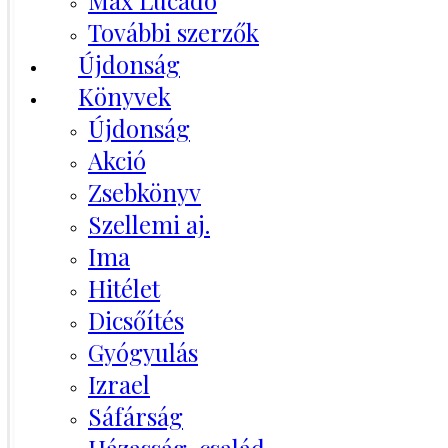
Max Lucado
További szerzők
Újdonság
Könyvek
Újdonság
Akció
Zsebkönyv
Szellemi aj.
Ima
Hitélet
Dicsőítés
Gyógyulás
Izrael
Sáfárság