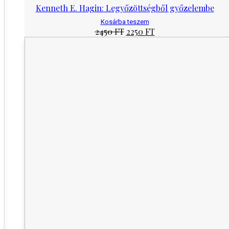
Kenneth E. Hagin: Legyőzöttségből győzelembe
Kosárba teszem
Original
Current
2450
FT
2250
FT
price
price
was:
is:
2450 Ft.
2250 Ft.