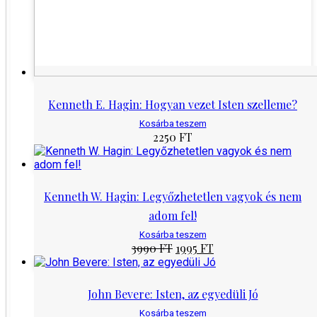
Kenneth E. Hagin: Hogyan vezet Isten szelleme?
Kosárba teszem
2250
FT
Kenneth W. Hagin: Legyőzhetetlen vagyok és nem
adom fel!
Kosárba teszem
Original
Current
3990
FT
1995
FT
price
price
was:
is:
3990 Ft.
1995 Ft.
John Bevere: Isten, az egyedüli Jó
Kosárba teszem