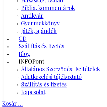
Házasság, család
Biblia, kommentárok
Antikvár
Gyermekkönyv
Játék, ajándék
CD
Szállítás és fizetés
Blog
INFOPont
Általános Szerződési Feltételek
Adatkezelési tájékoztató
Szállítás és fizetés
Kapcsolat
Kosár
…