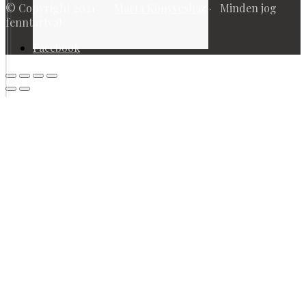
© Copyright 2021 ·
Márta Könyvesház
· Minden jog
fenntartva!
Facebook