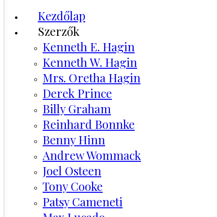
Kezdőlap
Szerzők
Kenneth E. Hagin
Kenneth W. Hagin
Mrs. Oretha Hagin
Derek Prince
Billy Graham
Reinhard Bonnke
Benny Hinn
Andrew Wommack
Joel Osteen
Tony Cooke
Patsy Cameneti