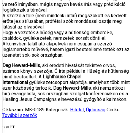
vezető irányában, mégis nagyon kevés írás vagy prédikáció
foglalkozik a témával.
A szerző a tőle (nem mindenki által) megszokott és kedvelt
erőteljes stílusában, prófétai szókimondással osztja meg
látását az olvasóval.
Hogy a vezetők a hűség vagy a hűtlenség emberei-e,
családok, gyülekezetek, nemzetek sorsát dönti el.
A könyvben található alapelvek nem csupán a szerző
legismertebb művévé, hanem igazi bestsellerré tették ezt az
üzenetet sok-sok országban.
Dag Heward-Mills
, aki eredeti hivatását tekintve orvos,
számos könyv szerzője. Ő írta például a Hűség és hűtlenség
című bestsellert. A
Lighthouse Chapel
International
gyülekezetcsoport alapítója, amelyhez több mint
ezer közösség tartozik.
Dag Heward-Mills
, aki nemzetközi
hírű evangélista, sok országban szolgál konferenciákon és a
Healing Jesus Campaigns elnevezésű gyógyító alkalmakon.
Cikkszám:
MK-0189
Kategóriák:
Hitélet
,
Újdonság
Címke:
További szerzők
1950
FT