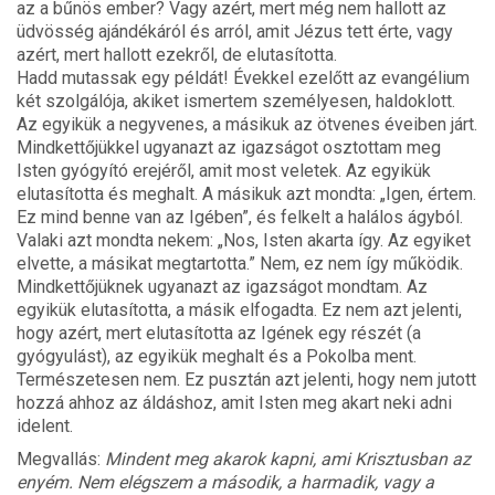
az a bűnös ember? Vagy azért, mert még nem hallott az
üdvösség ajándékáról és arról, amit Jézus tett érte, vagy
azért, mert hallott ezekről, de elutasította.
Hadd mutassak egy példát! Évekkel ezelőtt az evangélium
két szolgálója, akiket ismertem személyesen, haldoklott.
Az egyikük a negyvenes, a másikuk az ötvenes éveiben járt.
Mindkettőjükkel ugyanazt az igazságot osztottam meg
Isten gyógyító erejéről, amit most veletek. Az egyikük
elutasította és meghalt. A másikuk azt mondta: „Igen, értem.
Ez mind benne van az Igében”, és felkelt a halálos ágyból.
Valaki azt mondta nekem: „Nos, Isten akarta így. Az egyiket
elvette, a másikat megtartotta.” Nem, ez nem így működik.
Mindkettőjüknek ugyanazt az igazságot mondtam. Az
egyikük elutasította, a másik elfogadta. Ez nem azt jelenti,
hogy azért, mert elutasította az Igének egy részét (a
gyógyulást), az egyikük meghalt és a Pokolba ment.
Természetesen nem. Ez pusztán azt jelenti, hogy nem jutott
hozzá ahhoz az áldáshoz, amit Isten meg akart neki adni
idelent.
Megvallás:
Mindent meg akarok kapni, ami Krisztusban az
enyém. Nem elégszem a második, a harmadik, vagy a