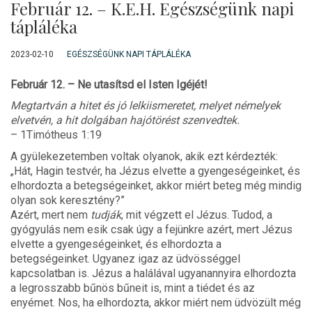
Február 12. – K.E.H. Egészségünk napi
tápláléka
2023-02-10
EGÉSZSÉGÜNK NAPI TÁPLÁLÉKA
Február 12. – Ne utasítsd el Isten Igéjét!
Megtartván a hitet és jó lelkiismeretet, melyet némelyek
elvetvén, a hit dolgában hajótörést szenvedtek.
– 1Timótheus 1:19
A gyülekezetemben voltak olyanok, akik ezt kérdezték:
„Hát, Hagin testvér, ha Jézus elvette a gyengeségeinket, és
elhordozta a betegségeinket, akkor miért beteg még mindig
olyan sok keresztény?”
Azért, mert nem
tudják
, mit végzett el Jézus. Tudod, a
gyógyulás nem esik csak úgy a fejünkre azért, mert Jézus
elvette a gyengeségeinket, és elhordozta a
betegségeinket. Ugyanez igaz az üdvösséggel
kapcsolatban is. Jézus a halálával ugyanannyira elhordozta
a legrosszabb bűnös bűneit is, mint a tiédet és az
enyémet. Nos, ha elhordozta, akkor miért nem üdvözült még