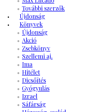
Max Lucado
További szerzők
Újdonság
Könyvek
Újdonság
Akció
Zsebkönyv
Szellemi aj.
Ima
Hitélet
Dicsőítés
Gyógyulás
Izrael
Sáfárság