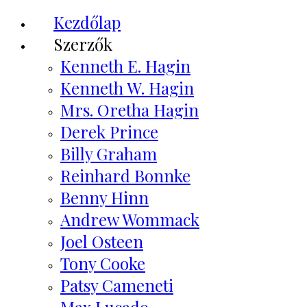
Kezdőlap
Szerzők
Kenneth E. Hagin
Kenneth W. Hagin
Mrs. Oretha Hagin
Derek Prince
Billy Graham
Reinhard Bonnke
Benny Hinn
Andrew Wommack
Joel Osteen
Tony Cooke
Patsy Cameneti