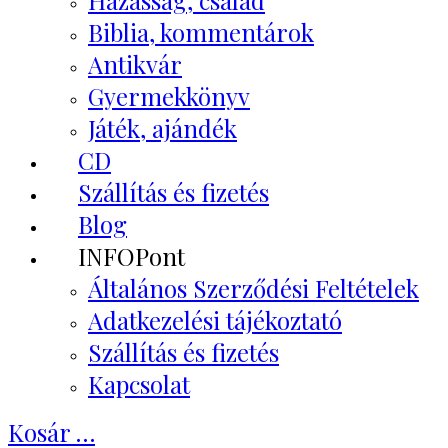
Házasság, család
Biblia, kommentárok
Antikvár
Gyermekkönyv
Játék, ajándék
CD
Szállítás és fizetés
Blog
INFOPont
Általános Szerződési Feltételek
Adatkezelési tájékoztató
Szállítás és fizetés
Kapcsolat
Kosár
…