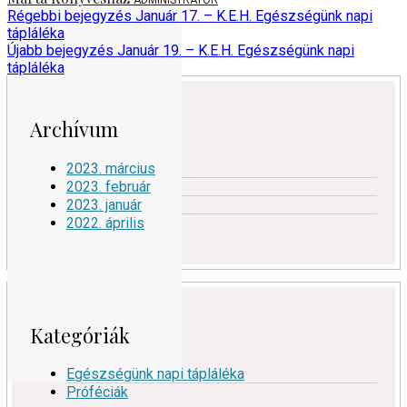
ADMINISTRATOR
Régebbi bejegyzés
Január 17. – K.E.H. Egészségünk napi
tápláléka
Újabb bejegyzés
Január 19. – K.E.H. Egészségünk napi
tápláléka
Archívum
2023. március
2023. február
2023. január
2022. április
Kategóriák
Egészségünk napi tápláléka
Próféciák