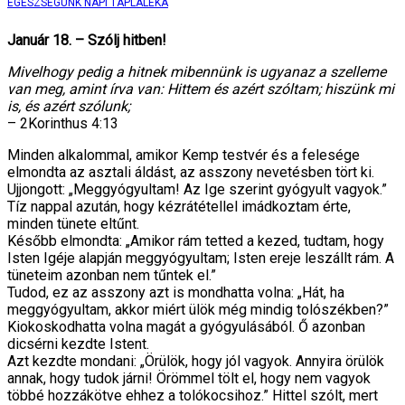
EGÉSZSÉGÜNK NAPI TÁPLÁLÉKA
Január 18. – Szólj hitben!
Mivelhogy pedig a hitnek mibennünk is ugyanaz a szelleme
van meg, amint írva van: Hittem és azért szóltam; hiszünk mi
is, és azért szólunk;
– 2Korinthus 4:13
Minden alkalommal, amikor Kemp testvér és a felesége
elmondta az asztali áldást, az asszony nevetésben tört ki.
Ujjongott: „Meggyógyultam! Az Ige szerint gyógyult vagyok.”
Tíz nappal azután, hogy kézrátétellel imádkoztam érte,
minden tünete eltűnt.
Később elmondta: „Amikor rám tetted a kezed, tudtam, hogy
Isten Igéje alapján meggyógyultam; Isten ereje leszállt rám. A
tüneteim azonban nem tűntek el.”
Tudod, ez az asszony azt is mondhatta volna: „Hát, ha
meggyógyultam, akkor miért ülök még mindig tolószékben?”
Kiokoskodhatta volna magát a gyógyulásából. Ő azonban
dicsérni kezdte Istent.
Azt kezdte mondani: „Örülök, hogy jól vagyok. Annyira örülök
annak, hogy tudok járni! Örömmel tölt el, hogy nem vagyok
többé hozzákötve ehhez a tolókocsihoz.” Hittel szólt, mert