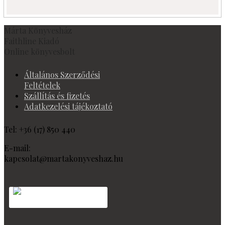
Márta Könyvesház
Faithline Kiadó
Online könyvesbolt
Általános Szerződési
Feltételek
Szállítás és fizetés
Adatkezelési tájékoztató
Tel: +36 (17) 850 440
E-mail:
kapcsolat@martakonyveshaz.hu