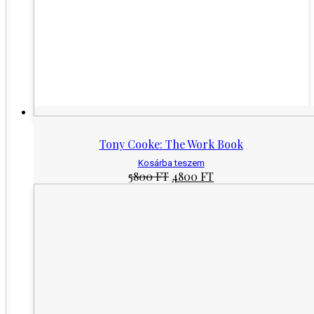
Tony Cooke: The Work Book
Kosárba teszem
Original
Current
5800
FT
4800
FT
price
price
was:
is:
5800 Ft.
4800 Ft.