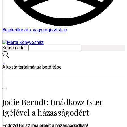
Bejelentkezés, vagy regisztráció
Search site...
…
A kosár tartalmának betöltése.
Jodie Berndt: Imádkozz Isten
Igéjével a házasságodért
Fedezd fel az ima erejét a házasságodban!