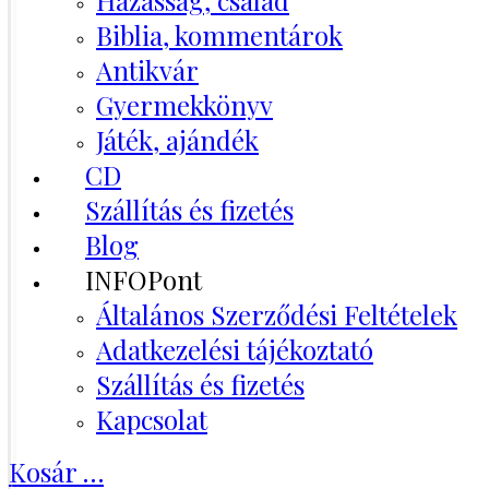
Házasság, család
Biblia, kommentárok
Antikvár
Gyermekkönyv
Játék, ajándék
CD
Szállítás és fizetés
Blog
INFOPont
Általános Szerződési Feltételek
Adatkezelési tájékoztató
Szállítás és fizetés
Kapcsolat
Kosár
…