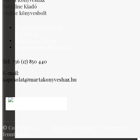
Faithline Kiadó
Online könyvesbolt
Általános Szerződési
Feltételek
Szállítás és fizetés
Adatkezelési tájékoztató
Tel: +36 (17) 850 440
E-mail:
kapcsolat@martakonyveshaz.hu
© Copyright 2021 ·
Márta Könyvesház
· Minden jog
fenntartva!