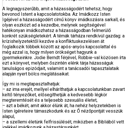
A legnagyszerűbb, amit a házasságodért tehetsz, hogy
bevonod Istent a kapcsolatotokba. Az Imádkozz Isten
Igéjével a házasságodért című könyv imád­kozásra sarkall, és
olyan eszközt ad a kezedbe, melynek segítségével
hatékonyan imádkozhatsz a házasságodban felmerülő
konkrét szükségletekért. A témák tárháza rendkívül gazdag: a
krízishelyzetektől kezdve a konflik­tus­kezelésen át
foglalkozik többek között az após-anyós kapcsolat­tal és
még azzal is, hogy milyen örökséget hagyunk a
gyermekeinkre. Jodie Berndt férjével, Robbie-val közösen írta
ezt a könyvet, melyben őszin­tén elénk tárja házasságuk
tanulságos epizódjait, valamint a tanácsadói ta­pasz­talataik
alapján nyert bölcs meglátásaikat.
Így mi is megtapasztalhatjuk:
– az ima erejét, mellyel elháríthatjuk a kapcsolatunkban zavart
keltő tényezőket, elősegíthetjük a kedvesebb légkör
megteremtését és a teljesebb szexuális életet,
– azt a békét, amit akkor élünk át, ha nehéz helyzetekben is
Isten ígéreteire támaszkodunk és az Ő nézőpontját vesszük
alapul,
– a szellemi életünk felfrissülését, miközben a Bibliából vett
igékkel imádkozunk a házastársunkért,