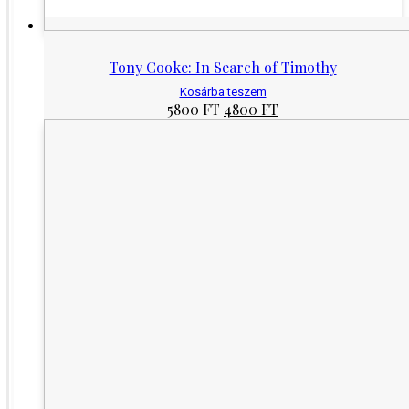
Tony Cooke: In Search of Timothy
Kosárba teszem
Original
Current
5800
FT
4800
FT
price
price
was:
is:
5800 Ft.
4800 Ft.