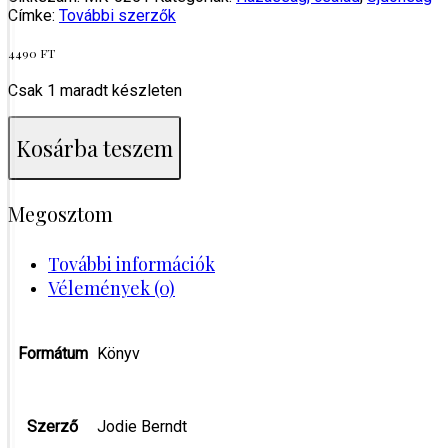
Címke:
További szerzők
4490
FT
Csak 1 maradt készleten
Jodie
Kosárba teszem
Berndt:
Imádkozz
Isten
Igéjével
Megosztom
a
házasságodért
mennyiség
További információk
Vélemények (0)
Formátum
Könyv
Szerző
Jodie Berndt