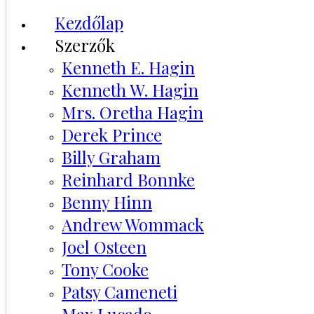
Kezdőlap
Szerzők
Kenneth E. Hagin
Kenneth W. Hagin
Mrs. Oretha Hagin
Derek Prince
Billy Graham
Reinhard Bonnke
Benny Hinn
Andrew Wommack
Joel Osteen
Tony Cooke
Patsy Cameneti