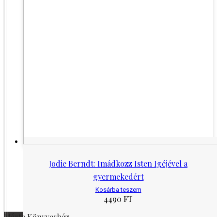
Jodie Berndt: Imádkozz Isten Igéjével a
gyermekedért
Kosárba teszem
4490
FT
Márta Könyvesház