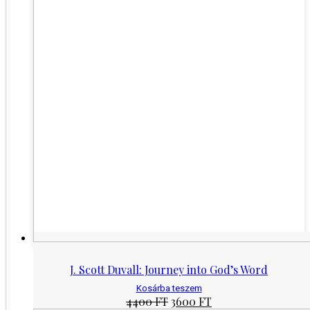
J. Scott Duvall: Journey into God’s Word
Kosárba teszem
Original
Current
4400
FT
3600
FT