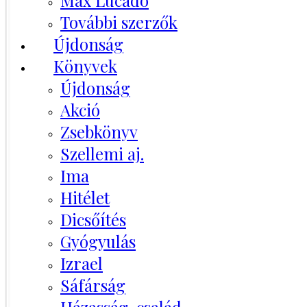
Max Lucado
További szerzők
Újdonság
Könyvek
Újdonság
Akció
Zsebkönyv
Szellemi aj.
Ima
Hitélet
Dicsőítés
Gyógyulás
Izrael
Sáfárság