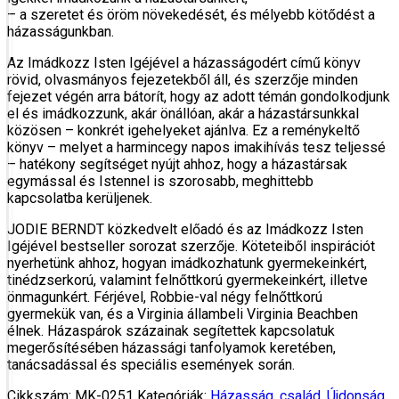
– a szeretet és öröm növekedését, és mélyebb kötődést a
házasságunkban.
Az Imádkozz Isten Igéjével a házasságodért című könyv
rövid, olvasmányos feje­ze­tek­ből áll, és szerzője minden
fejezet végén arra bátorít, hogy az adott témán gondolkodjunk
el és imádkozzunk, akár önállóan, akár a házastársunkkal
közösen – konkrét igehelyeket ajánlva. Ez a reménykeltő
könyv – melyet a harminc­egy napos imakihívás tesz teljessé
– hatékony segítséget nyújt ahhoz, hogy a házastársak
egymással és Istennel is szorosabb, meghittebb
kapcsolatba kerüljenek.
JODIE BERNDT közkedvelt előadó és az Imádkozz Isten
Igéjével bestseller sorozat szerzője. Köteteiből inspirációt
nyerhetünk ahhoz, hogyan imádkozhatunk gyermekeinkért,
tinédzserkorú, valamint felnőttkorú gyermekeinkért, illetve
önmagunkért. Férjével, Robbie-val négy felnőttkorú
gyermekük van, és a Virginia állambeli Virginia Beach­ben
élnek. Házaspárok százainak segítettek kapcsolatuk
megerősítésében házassági tanfolyamok keretében,
tanácsadással és speciális események során.
Cikkszám:
MK-0251
Kategóriák:
Házasság, család
,
Újdonság