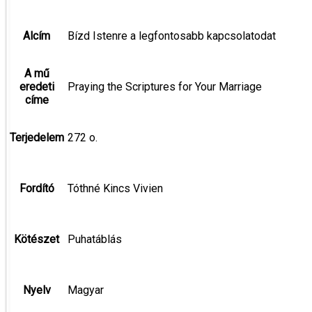
Alcím
Bízd Istenre a legfontosabb kapcsolatodat
A mű
eredeti
Praying the Scriptures for Your Marriage
címe
Terjedelem
272 o.
Fordító
Tóthné Kincs Vivien
Kötészet
Puhatáblás
Nyelv
Magyar