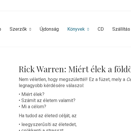
p
Szerzők
Újdonság
Könyvek
CD
Szállítás
Rick Warren: Miért élek a föld
Nem véletlen, hogy megszülettél! Ez a füzet, mely a
Cé
legnagyobb kérdésére válaszol:
• Miért élek?
• Számít az életem valamit?
• Mi a célom?
Ha tudod az életed célját, az
• leegyszerűsíti az életedet,
• csökkenti a stresszt,