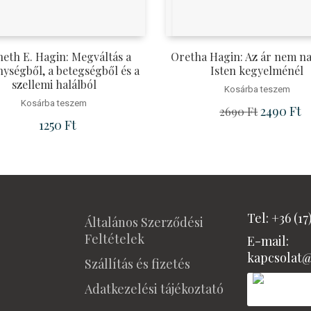
eth E. Hagin: Megváltás a
Oretha Hagin: Az ár nem n
ységből, a betegségből és a
Isten kegyelménél
szellemi halálból
Kosárba teszem
Kosárba teszem
Ft.
Original p
2490
Ft
Cu
2690
Ft
1250
Ft
Tel: +36 (17
Általános Szerződési
Feltételek
E-mail:
kapcsolat
Szállítás és fizetés
Adatkezelési tájékoztató