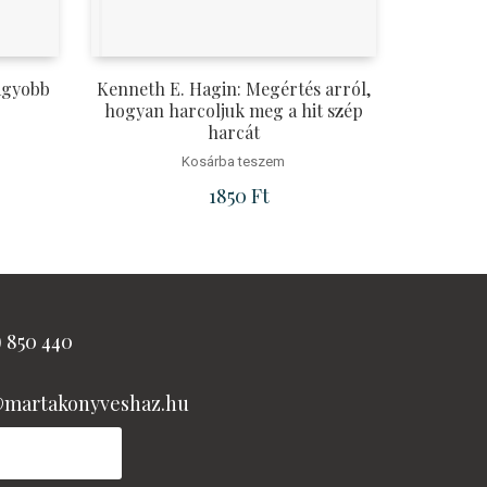
agyobb
Kenneth E. Hagin: Megértés arról,
hogyan harcoljuk meg a hit szép
harcát
Kosárba teszem
rice was: 2690 Ft.
rrent price is: 2490 Ft.
1850
Ft
) 850 440
@martakonyveshaz.hu