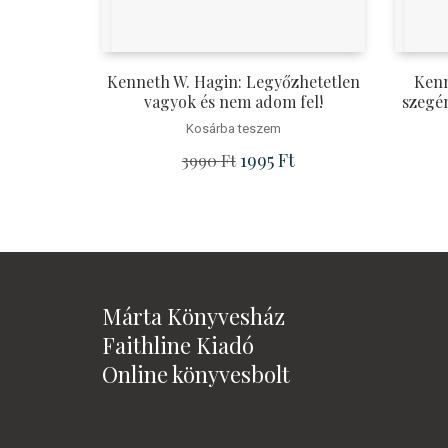
Kenneth W. Hagin: Legyőzhetetlen
Kenn
vagyok és nem adom fel!
szegén
Kosárba teszem
Original price was: 3990 Ft.
1995
Ft
Current price is: 1995 
3990
Ft
Márta Könyvesház
Faithline Kiadó
Online könyvesbolt