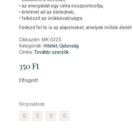
• az energiádat egy célra összpontosítja,
• értelmet ad az életednek,
• felkészít az örökkévalóságra.
Fedezd fel te is az alapelveket, amelyek milliók életét
Cikkszám:
MK-0225
Kategóriák:
Hitélet
,
Újdonság
Címke:
További szerzők
350
Ft
Elfogyott
Megosztom