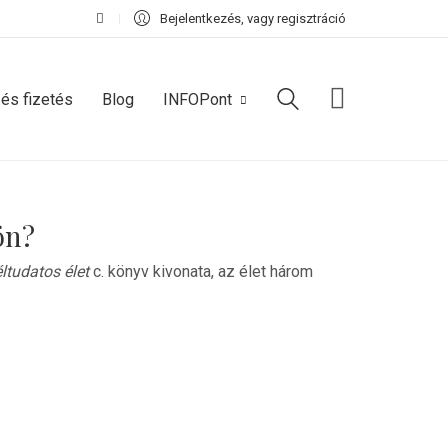
Bejelentkezés, vagy regisztráció
 és fizetés
Blog
INFOPont
ön?
ltudatos élet
c. könyv kivonata, az élet három