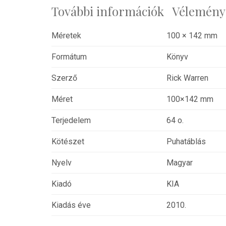
További információk
Véleménye
Méretek
100 × 142 mm
Formátum
Könyv
Szerző
Rick Warren
Méret
100×142 mm
Terjedelem
64 o.
Kötészet
Puhatáblás
Nyelv
Magyar
Kiadó
KIA
Kiadás éve
2010.