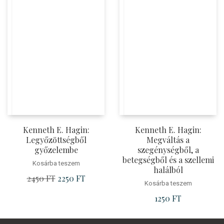
Kenneth E. Hagin:
Kenneth E. Hagin:
Legyőzöttségből
Megváltás a
győzelembe
szegénységből, a
betegségből és a szellemi
Kosárba teszem
halálból
2450
FT
Original
2250
FT
Current
Kosárba teszem
price
price
1250
FT
was:
is:
2450 Ft.
2250 Ft.