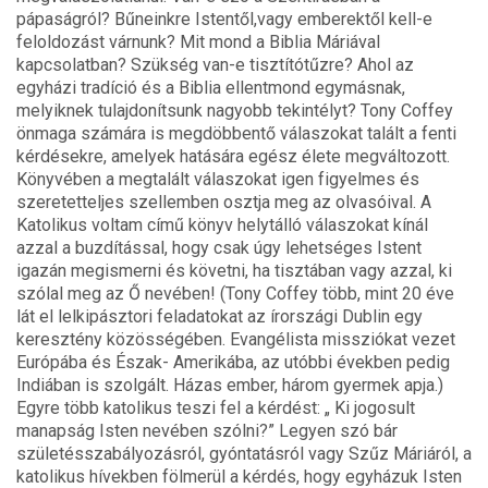
pápaságról? Bűneinkre Istentől,vagy emberektől kell-e
feloldozást várnunk? Mit mond a Biblia Máriával
kapcsolatban? Szükség van-e tisztítótűzre? Ahol az
egyházi tradíció és a Biblia ellentmond egymásnak,
melyiknek tulajdonítsunk nagyobb tekintélyt? Tony Coffey
önmaga számára is megdöbbentő válaszokat talált a fenti
kérdésekre, amelyek hatására egész élete megváltozott.
Könyvében a megtalált válaszokat igen figyelmes és
szeretetteljes szellemben osztja meg az olvasóival. A
Katolikus voltam című könyv helytálló válaszokat kínál
azzal a buzdítással, hogy csak úgy lehetséges Istent
igazán megismerni és követni, ha tisztában vagy azzal, ki
szólal meg az Ő nevében! (Tony Coffey több, mint 20 éve
lát el lelkipásztori feladatokat az írországi Dublin egy
keresztény közösségében. Evangélista missziókat vezet
Európába és Észak- Amerikába, az utóbbi években pedig
Indiában is szolgált. Házas ember, három gyermek apja.)
Egyre több katolikus teszi fel a kérdést: „ Ki jogosult
manapság Isten nevében szólni?” Legyen szó bár
születésszabályozásról, gyóntatásról vagy Szűz Máriáról, a
katolikus hívekben fölmerül a kérdés, hogy egyházuk Isten