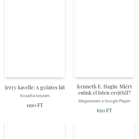
Kenneth E. Hagin: Miért
Jerry Savelle: A győztes hit
esünk el Isten erejétől?
Kosárba teszem
Megveszem a Google Playen
1190
FT
650
FT