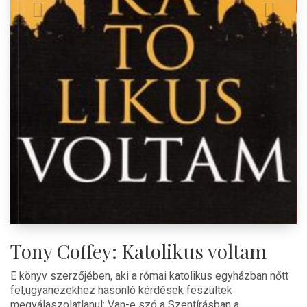
Tony Coffey: Katolikus voltam
E könyv szerzőjében, aki a római katolikus egyházban nőtt
fel,ugyanezekhez hasonló kérdések feszültek
megválaszolatlanul: Van-e szó a Szentírásban a